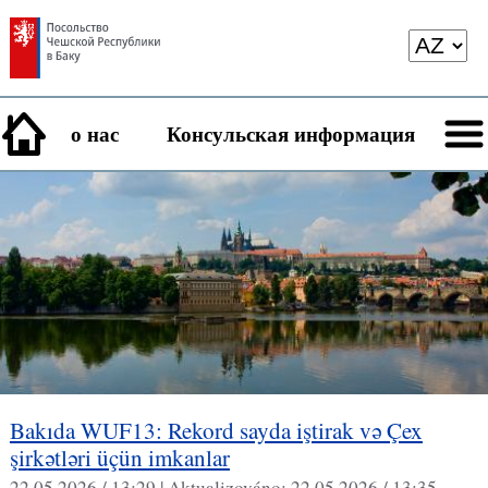
о нас
Консульская информация
Bakıda WUF13: Rekord sayda iştirak və Çex
şirkətləri üçün imkanlar
22.05.2026 / 13:29 |
Aktualizováno:
22.05.2026 / 13:35