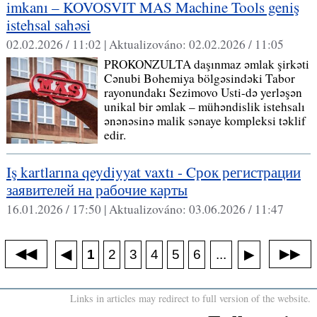
imkanı – KOVOSVIT MAS Machine Tools geniş
istehsal sahəsi
02.02.2026 / 11:02 |
Aktualizováno:
02.02.2026 / 11:05
PROKONZULTA daşınmaz əmlak şirkəti
Cənubi Bohemiya bölgəsindəki Tabor
rayonundakı Sezimovo Usti-də yerləşən
unikal bir əmlak – mühəndislik istehsalı
ənənəsinə malik sənaye kompleksi təklif
edir.
Iş kartlarına qeydiyyat vaxtı - Cрок регистрации
заявителей на рабочие карты
16.01.2026 / 17:50 |
Aktualizováno:
03.06.2026 / 11:47
◀◀
▶▶
◀
...
1
2
3
4
5
6
▶
Links in articles may redirect to full version of the website.