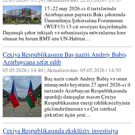
17–22 may 2026-cı il tarixlərində
Azərbaycanın paytaxtı Bakı şəhərində
Ümumdünya Şəhərsalma Forumunun
(WUF13) 13-cü sessiyası keçirilmişdir.
Dayanıqlı şəhər inkişafı və urbanizasiya mövzularına həsr
olunan bu forum BMT-nin UN-Habitat…
Çexiya Respublikasının Baş naziri Andrey Babiş
Azərbaycana səfər edib
05.05.2026 / 14:40 |
Aktualizováno:
05.05.2026 / 14:50
Baş nazir cənab Andrey Babiş və onun
nümayəndə heyətinin 27 aprel 2026-cı il
tarixində Azərbaycan Respublikasında
apardığı danışıqlar əsasən Çexiya
Respublikasının enerji təhlükəsizliyinin
gücləndirilməsinə və Çex istehsal
şirkətləri üçün yeni…
Çexiya Respublikasında eksklüziv investisiya