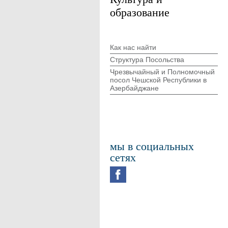
образование
Как нас найти
Структура Посольства
Чрезвычайный и Полномочный
посол Чешской Республики в
Азербайджане
мы в социальных
сетях