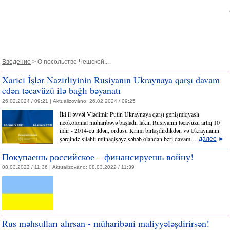
Введение
> О посольстве Чешской...
Xarici İşlər Nazirliyinin Rusiyanın Ukraynaya qarşı davam
edən təcavüzü ilə bağlı bəyanatı
26.02.2024 / 09:21 |
Aktualizováno:
26.02.2024 / 09:25
İki il əvvəl Vladimir Putin Ukraynaya qarşı genişmiqyaslı
neokolonial müharibəyə başladı, lakin Rusiyanın təcavüzü artıq 10
ildir - 2014-cü ildən, ordusu Krımı birləşdirdikdən və Ukraynanın
şərqində silahlı münaqişəyə səbəb olandan bəri davam…
далее
►
Покупаешь российское – финансируешь войну!
08.03.2022 / 11:36 |
Aktualizováno:
08.03.2022 / 11:39
Rus məhsulları alırsan - müharibəni maliyyələşdirirsən!