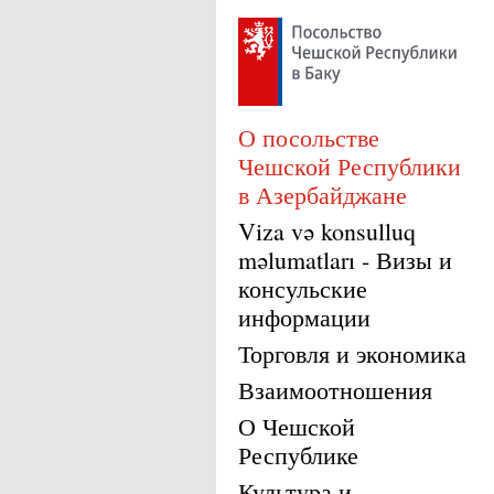
О посольстве
Чешской Республики
в Азербайджане
Viza və konsulluq
məlumatları - Визы и
консульские
информации
Торговля и экономика
Взаимоотношения
О Чешской
Республике
Культура и