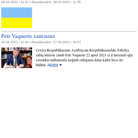
08.03.2022 / 11:31 |
Aktualizováno:
08.03.2022 / 11:35
Petr Vaqnerin xatirəsinə
26.04.2021 / 11:16 |
Aktualizováno:
27.04.2021 / 16:57
Çexiya Respublikasının Azərbaycan Respublikasındakı Səfirliyi,
sabiq müavin cənab Petr Vaqnerin 22 aprel 2021-ci il tarixində ağır
xəstəliklə mübarizədə məğlub olduğunu dərin kədər hissi ilə
bildirir.
далее
►