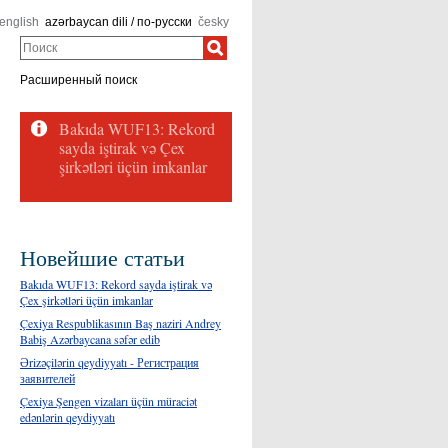
english
azərbaycan dili / по-русски
česky
Поиск
Расширенный поиск
Bakıda WUF13: Rekord
sayda iştirak və Çex
şirkətləri üçün imkanlar
Новейшие статьи
Bakıda WUF13: Rekord sayda iştirak və
Çex şirkətləri üçün imkanlar
Çexiya Respublikasının Baş naziri Andrey
Babiş Azərbaycana səfər edib
Ərizəçilərin qeydiyyatı - Регистрация
заявителей
Çexiya Şengen vizaları üçün müraciət
edənlərin qeydiyyatı