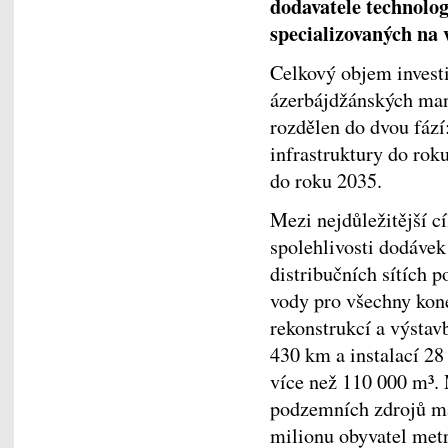
dodavatele technolog
specializovaných na 
Celkový objem investi
ázerbájdžánských man
rozdělen do dvou fází
infrastruktury do rok
do roku 2035.
Mezi nejdůležitější c
spolehlivosti dodávek 
distribučních sítích 
vody pro všechny kon
rekonstrukcí a výstav
430 km a instalací 2
více než 110 000 m³.
podzemních zdrojů maj
milionu obyvatel metr