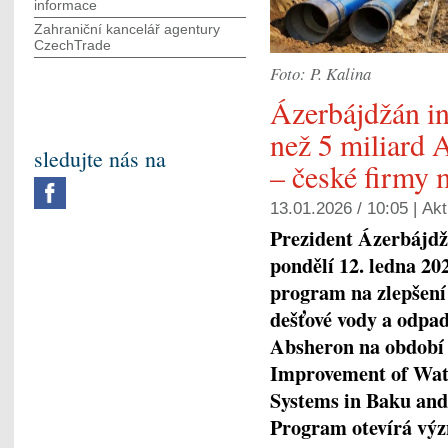
informace
Zahraniční kancelář agentury
CzechTrade
Foto: P. Kalina
Ázerbájdžán in
než 5 miliard
sledujte nás na
– české firmy m
13.01.2026 / 10:05 |
Akt
Prezident Ázerbájdžá
pondělí 12. ledna 20
program na zlepšení
dešťové vody a odpad
Absheron na období 
Improvement of Wat
Systems in Baku and
Program otevírá vý