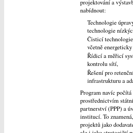
projektování a výsta
nabídnout:
Technologie úpravy 
technologie nízkýc
Čisticí technologi
včetně energeticky
Řídicí a měřicí s
kontrolu sítí,
Řešení pro retenčn
infrastrukturu a a
Program navíc počít
prostřednictvím stát
partnerství (PPP) a ú
institucí. To znamená
projektů jako dodavate
ale i jako strategičtí