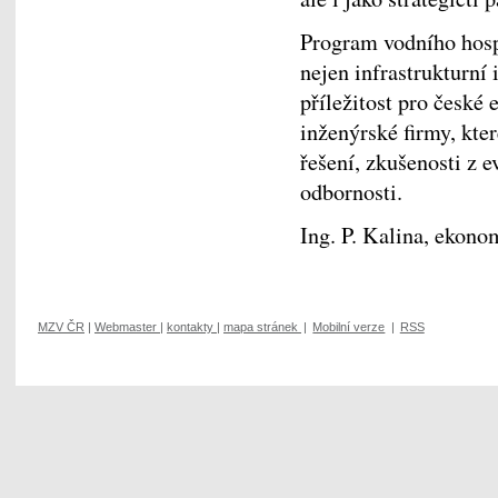
Program vodního hosp
nejen infrastrukturní 
příležitost pro české 
inženýrské firmy, kte
řešení, zkušenosti z 
odbornosti.
Ing. P. Kalina, ekono
MZV ČR
|
Webmaster
|
kontakty
|
mapa stránek
|
Mobilní verze
|
RSS