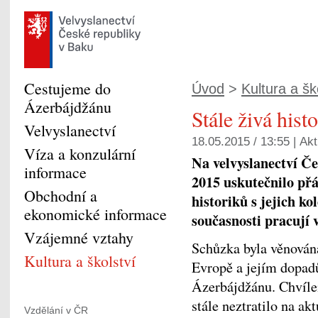
Cestujeme do
Úvod
>
Kultura a šk
Ázerbájdžánu
Stále živá histo
Velvyslanectví
18.05.2015 / 13:55 |
Akt
Víza a konzulární
Na velvyslanectví Če
informace
2015 uskutečnilo př
Obchodní a
historiků s jejich ko
ekonomické informace
současnosti pracují 
Vzájemné vztahy
Schůzka byla věnována
Kultura a školství
Evropě a jejím dopadů
Ázerbájdžánu. Chvíle
stále neztratilo na ak
Vzdělání v ČR