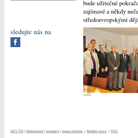
bude užitečné pokračo
zajímavé a někdy neč
středoevropskými děj
sledujte nás na
titulek
MZV ČR
|
Webmaster
|
kontakty
|
mapa stránek
|
Mobilní verze
|
RSS