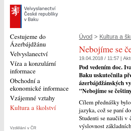
Cestujeme do
Úvod
>
Kultura a šk
Ázerbájdžánu
Nebojíme se če
Velvyslanectví
19.04.2018 / 11:57 |
Akt
Víza a konzulární
Pod vedením doc. Iva
informace
Baku uskutečnila př
Obchodní a
ázerbájdžánských vy
ekonomické informace
"Nebojíme se češtin
Vzájemné vztahy
Cílem přednášky bylo
Kultura a školství
jazyka, což se paní d
Studenti se naučili v 
výslovnost základních
Vzdělání v ČR