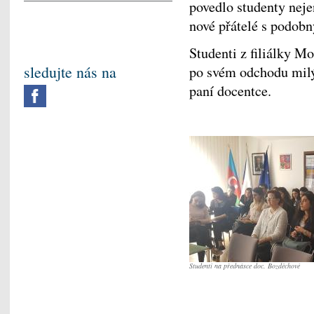
povedlo studenty nejen
nové přátelé s podob
Studenti z filiálky M
sledujte nás na
po svém odchodu milý
paní docentce.
Studenti na přednásce doc. Bozděchové