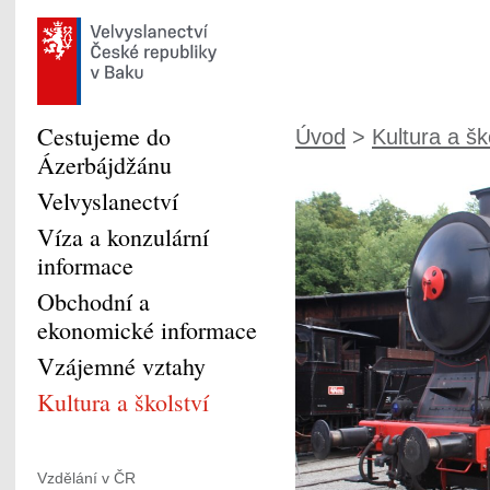
Cestujeme do
Úvod
>
Kultura a šk
Ázerbájdžánu
Velvyslanectví
Víza a konzulární
informace
Obchodní a
ekonomické informace
Vzájemné vztahy
Kultura a školství
Vzdělání v ČR