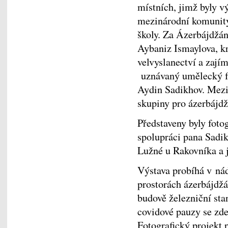
místních, jimž byly v
mezinárodní komunity
školy. Za Ázerbájdžán
Aybaniz Ismaylova, kr
velvyslanectví a zají
uznávaný umělecký fo
Aydin Sadikhov. Mezi 
skupiny pro ázerbájd
Představeny byly fotog
spolupráci pana Sadi
Lužné u Rakovníka a j
Výstava probíhá v ná
prostorách ázerbájdž
budově železniční sta
covidové pauzy se zde
Fotografický projekt 