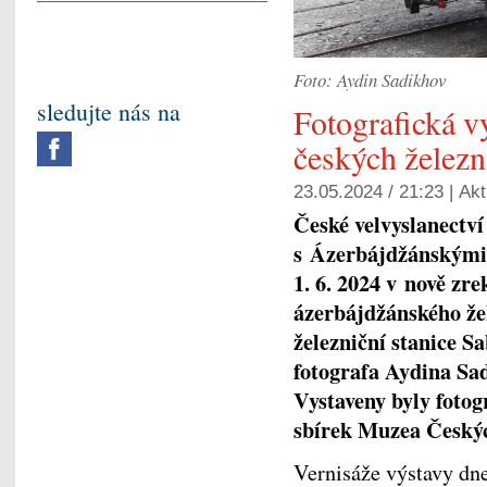
Foto: Aydin Sadikhov
sledujte nás na
Fotografická v
českých železn
23.05.2024 / 21:23 |
Akt
České velvyslanectví
s Ázerbájdžánskými 
1. 6. 2024 v nově zr
ázerbájdžánského že
železniční stanice S
fotografa Aydina Sa
Vystaveny byly fotogr
sbírek Muzea Český
Vernisáže výstavy dne 