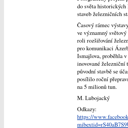
do světa historických
staveb železničních st
Časový rámec výstavy 
ve významný světový 
roli rozšiřování želez
pro komunikaci Ázerb
Ismajlova, proběhla v
inovované železniční 
původní stavbě se úča
posílilo roční přepra
na 5 milionů tun.
M. Lubojacký
Odkazy:
https://www.faceboo
mibextid=rS40aB7S