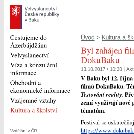
Cestujeme do
Úvod
>
Kultura a šk
Ázerbájdžánu
Byl zahájen fil
Velvyslanectví
DokuBaku
Víza a konzulární
13.10.2017 / 10:30 |
Akt
informace
V Baku byl 12. října
Obchodní a
filmů DokuBaku. Tém
ekonomické informace
Pře
Testování reality.
Vzájemné vztahy
zemí využívají nové 
Kultura a školství
tématům.
Festival se uskutečňuj
https://www.dokubak
Vzdělání v ČR