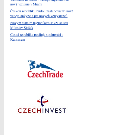
nový vznikne v Miami
Českou republiku budou zastupovat tři nové
velvyslankyně a pět nových velvyslanců
Novým státním tajemníkem MZV se stal
Miloslav Stašek
Česká republika posiluje spolupráci s
Kansasem