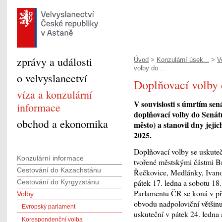
zprávy a události
Úvod
>
Konzulární úsek...
>
V
volby do...
o velvyslanectví
Doplňovací volby
víza a konzulární
V souvislosti s úmrtím se
informace
doplňovací volby do Sená
obchod a ekonomika
město) a stanovil dny jeji
2025.
Doplňovací volby se uskute
Konzulární informace
tvořené městskými částmi B
Cestování do Kazachstánu
Řečkovice, Medlánky, Ivanov
pátek 17. ledna a sobotu 18
Cestování do Kyrgyzstánu
Parlamentu ČR se koná v př
Volby
obvodu nadpoloviční většinu
Evropský parlament
uskuteční v pátek 24. ledna
Korespondenční volba