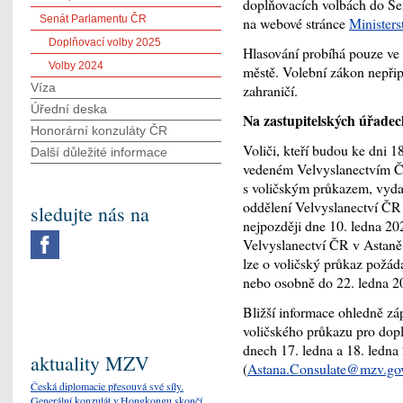
doplňovacích volbách do Sen
Senát Parlamentu ČR
na webové stránce
Ministers
Doplňovací volby 2025
Hlasování probíhá pouze ve
Volby 2024
městě. Volební zákon nepřip
Víza
zahraničí.
Úřední deska
Na zastupitelských úřadec
Honorární konzuláty ČR
Voliči, kteří budou ke dni 
Další důležité informace
vedeném Velvyslanectvím ČR
s voličským průkazem, vyda
oddělení Velvyslanectví ČR
sledujte nás na
nejpozději dne 10. ledna 2
Velvyslanectví ČR v Astaně 
lze o voličský průkaz požád
nebo osobně do 22. ledna 2
Bližší informace ohledně zá
voličského průkazu pro dop
dnech 17. ledna a 18. ledna
aktuality MZV
(
Astana.Consulate@mzv.go
Česká diplomacie přesouvá své síly.
Generální konzulát v Hongkongu skončí,