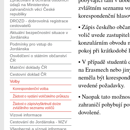
Zpracování a ochrana osobních
údajů na Ministerstvu
zvláštním seznamu vol
zahraničních věcí České
republiky
korespondenční hlaso
DROZD - dobrovolná registrace
• Zápis českého obča
cestovatelů
Aktuální bezpečnostní situace v
volič uvede zastupite
Jordánsku
konzulárním obvodu 
Podmínky pro vstup do
Jordánska
pokoj při krátkodobé 
Osvědčení o státním občanství
• V případě studentů 
ČR
Matriční doklady ČR
na Erasmech nebo jin
Cestovní doklad ČR
neměla být korespond
Volby
uvedené požadavky.
Korespondenční volba
• Naopak tato možnost
Žádost o vydání voličského průkazu
zahraničí pohybují p
Žádost o zápis/vyškrtnutí do/ze
zvláštního seznamu voličů
dovolené.
Vízové informace
Cestování do Jordánska - MZV
Všeobecné a vízové informace