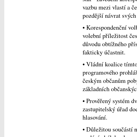
vazbu mezi vlastí a č
pozdější návrat svýc
• Korespondenční volb
volební příležitost č
důvodu obtížného přís
fakticky účastnit.
• Vládní koalice tímt
programového prohláše
českým občanům pobýv
základních občanských
• Prověřený systém dv
zastupitelský úřad do
hlasování.
• Důležitou součástí 