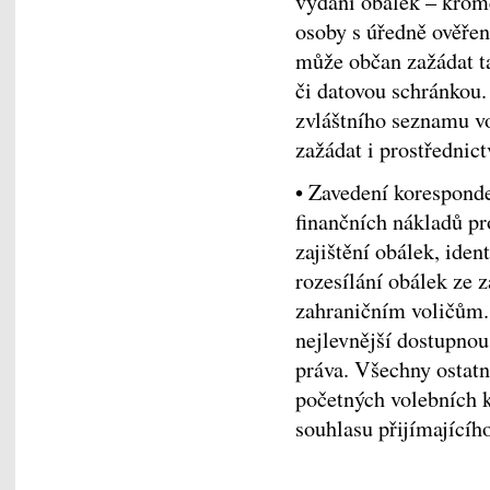
vydání obálek – kromě
osoby s úředně ověře
může občan zažádat t
či datovou schránkou
zvláštního seznamu vo
zažádat i prostřednic
• Zavedení koresponde
finančních nákladů pr
zajištění obálek, iden
rozesílání obálek ze 
zahraničním voličům.
nejlevnější dostupnou
práva. Všechny ostatn
početných volebních k
souhlasu přijímajícího