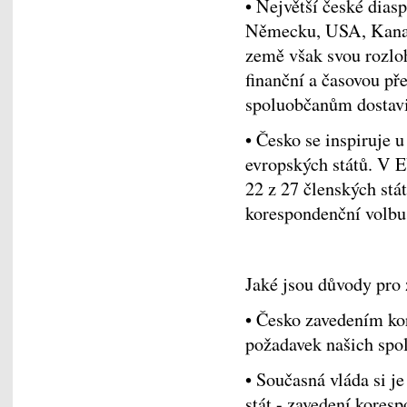
• Největší české dias
Německu, USA, Kanad
země však svou rozloh
finanční a časovou p
spoluobčanům dostavit
• Česko se inspiruje u
evropských států. V 
22 z 27 členských st
korespondenční volbu
Jaké jsou důvody pro
• Česko zavedením kor
požadavek našich spo
• Současná vláda si j
stát - zavedení kores