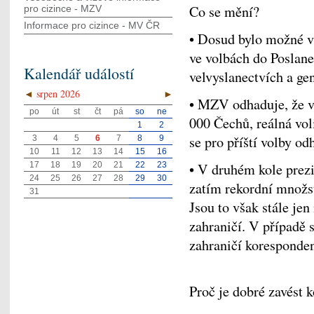
Co se mění?
pro cizince - MZV
Informace pro cizince - MV ČR
• Dosud bylo možné v 
ve volbách do Poslan
Kalendář událostí
velvyslanectvích a g
◄
srpen 2026
►
• MZV odhaduje, že v
po
út
st
čt
pá
so
ne
000 Čechů, reálná vol
1
2
se pro příští volby o
3
4
5
6
7
8
9
10
11
12
13
14
15
16
17
18
19
20
21
22
23
• V druhém kole prez
24
25
26
27
28
29
30
zatím rekordní množst
31
Jsou to však stále jen
zahraničí. V případě 
zahraničí koresponde
Proč je dobré zavést