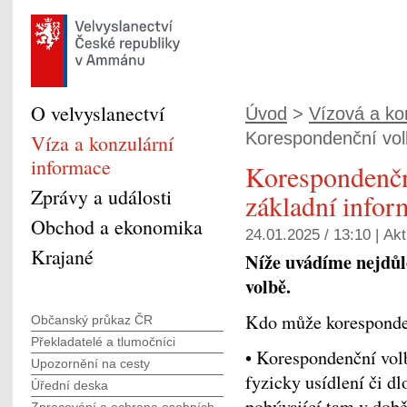
O velvyslanectví
Úvod
>
Vízová a kon
Korespondenční volb
Víza a konzulární
informace
Korespondenčn
Zprávy a události
základní infor
Obchod a ekonomika
24.01.2025 / 13:10 |
Akt
Krajané
Níže uvádíme nejdůl
volbě.
Kdo může koresponde
Občanský průkaz ČR
Překladatelé a tlumočníci
• Korespondenční vol
Upozornění na cesty
fyzicky usídlení či dl
Úřední deska
pobývající tam v době