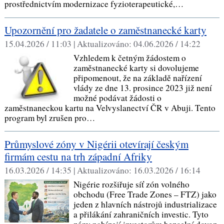
prostřednictvím modernizace fyzioterapeutické,…
Upozornění pro žadatele o zaměstnanecké karty
15.04.2026 / 11:03 |
Aktualizováno:
04.06.2026 / 14:22
Vzhledem k četným žádostem o
zaměstnanecké karty si dovolujeme
připomenout, že na základě nařízení
vlády ze dne 13. prosince 2023 již není
možné podávat žádosti o
zaměstnaneckou kartu na Velvyslanectví ČR v Abuji. Tento
program byl zrušen pro…
Průmyslové zóny v Nigérii otevírají českým
firmám cestu na trh západní Afriky
16.03.2026 / 14:35 |
Aktualizováno:
16.03.2026 / 16:14
Nigérie rozšiřuje síť zón volného
obchodu (Free Trade Zones – FTZ) jako
jeden z hlavních nástrojů industrializace
a přilákání zahraničních investic. Tyto