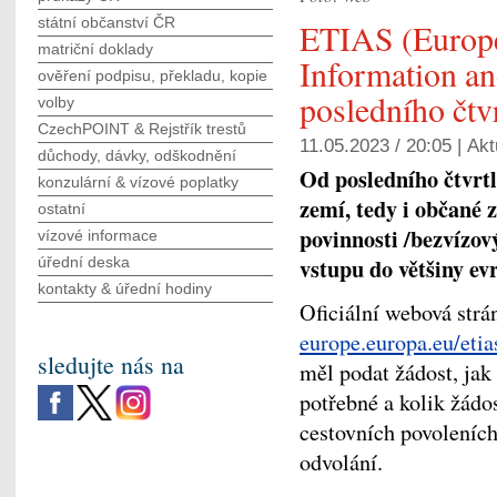
státní občanství ČR
ETIAS (Europe
matriční doklady
Information an
ověření podpisu, překladu, kopie
posledního čtv
volby
CzechPOINT & Rejstřík trestů
11.05.2023 / 20:05 |
Akt
důchody, dávky, odškodnění
Od posledního čtvrtl
konzulární & vízové poplatky
zemí, tedy i občané 
ostatní
povinnosti /bezvízov
vízové informace
vstupu do většiny ev
úřední deska
kontakty & úřední hodiny
Oficiální webová st
europe.europa.eu/eti
sledujte nás na
měl podat žádost, jak
potřebné a kolik žádos
cestovních povoleníc
odvolání.