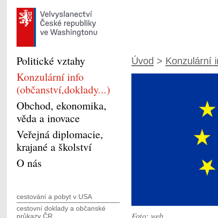
Politické vztahy
Úvod
>
Konzulární 
Konzulární info
(občanství,doklady...)
Obchod, ekonomika,
věda a inovace
Veřejná diplomacie,
krajané a školství
O nás
cestování a pobyt v USA
cestovní doklady a občanské
Foto: web
průkazy ČR