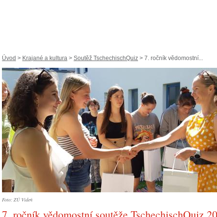
Úvod
>
Krajané a kultura
>
Soutěž TschechischQuiz
> 7. ročník vědomostní...
Foto: ZÚ Vídeň
7. ročník vědomostní soutěže TschechischQuiz 2