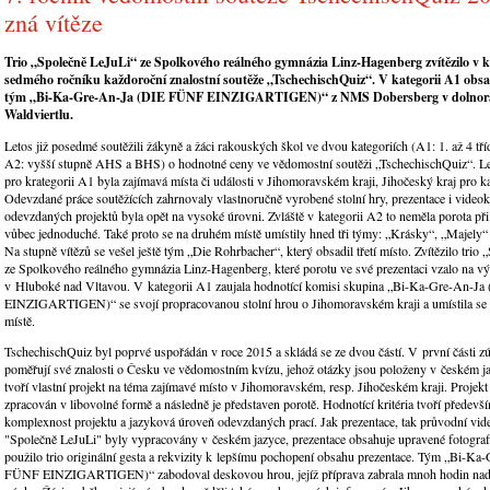
zná vítěze
Trio „Společně LeJuLi“ ze Spolkového reálného gymnázia Linz-Hagenberg zvítězilo v k
sedmého ročníku každoroční znalostní soutěže „TschechischQuiz“. V kategorii A1 obsa
tým „Bi-Ka-Gre-An-Ja (DIE FÜNF EINZIGARTIGEN)“ z NMS Dobersberg v dolno
Waldviertlu.
Letos již posedmé soutěžili žákyně a žáci rakouských škol ve dvou kategoriích (A1: 1. až 4 
A2: vyšší stupně AHS a BHS) o hodnotné ceny ve vědomostní soutěži „TschechischQuiz“. L
pro krategorii A1 byla zajímavá místa či události v Jihomoravském kraji, Jihočeský kraj pro k
Odevzdané práce soutěžících zahrnovaly vlastnoručně vyrobené stolní hry, prezentace i videokl
odevzdaných projektů byla opět na vysoké úrovni. Zvláště v kategorii A2 to neměla porota př
vůbec jednoduché. Také proto se na druhém místě umístily hned tři týmy: „Krásky“, „Majely“ a
Na stupně vítězů se vešel ještě tým „Die Rohrbacher“, který obsadil třetí místo. Zvítězilo trio
ze Spolkového reálného gymnázia Linz-Hagenberg, které porotu ve své prezentaci vzalo na vý
v Hluboké nad Vltavou. V kategorii A1 zaujala hodnotící komisi skupina „Bi-Ka-Gre-An-
EINZIGARTIGEN)“ se svojí propracovanou stolní hrou o Jihomoravském kraji a umístila se 
místě.
TschechischQuiz byl poprvé uspořádán v roce 2015 a skládá se ze dvou částí. V první části z
poměřují své znalosti o Česku ve vědomostním kvízu, jehož otázky jsou položeny v českém j
tvoří vlastní projekt na téma zajímavé místo v Jihomoravském, resp. Jihočeském kraji. Projek
zpracován v libovolné formě a následně je představen porotě. Hodnotící kritéria tvoří především
komplexnost projektu a jazyková úroveň odevzdaných prací. Jak prezentace, tak průvodní vid
"Společně LeJuLi" byly vypracovány v českém jazyce, prezentace obsahuje upravené fotogra
použilo trio originální gesta a rekvizity k lepšímu pochopení obsahu prezentace. Tým „Bi-K
FÜNF EINZIGARTIGEN)“ zabodoval deskovou hrou, jejíž příprava zabrala mnoh hodin nad