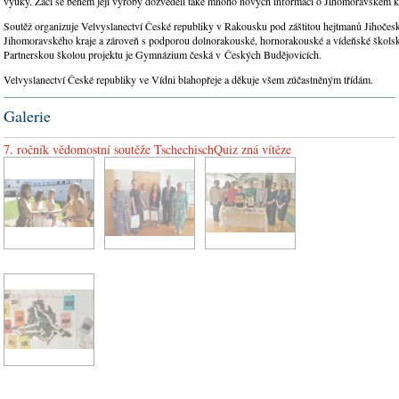
výuky. Žáci se během její výroby dozvěděli také mnoho nových informací o Jihomoravském kr
Soutěž organizuje Velvyslanectví České republiky v Rakousku pod záštitou hejtmanů Jihočes
Jihomoravského kraje a zároveň s podporou dolnorakouské, hornorakouské a vídeňské školsk
Partnerskou školou projektu je Gymnázium česká v Českých Budějovicích.
Velvyslanectví České republiky ve Vídni blahopřeje a děkuje všem zúčastněným třídám.
Galerie
7. ročník vědomostní soutěže TschechischQuiz zná vítěze