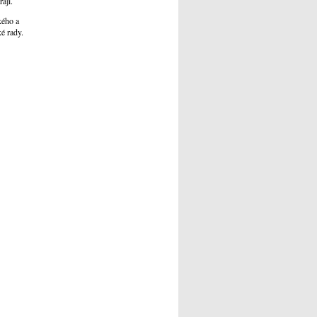
aji.
kého a
é rady.