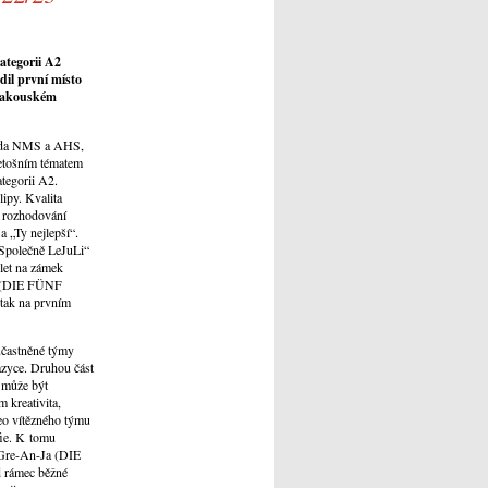
ategorii A2
dil první místo
rakouském
třída NMS a AHS,
etošním tématem
ategorii A2.
ipy. Kvalita
i rozhodování
 „Ty nejlepší“.
 „Společně LeJuLi“
let na zámek
Ja (DIE FÜNF
tak na prvním
účastněné týmy
azyce. Druhou část
t může být
 kreativita,
eo vítězného týmu
fie. K tomu
a-Gre-An-Ja (DIE
 rámec běžné