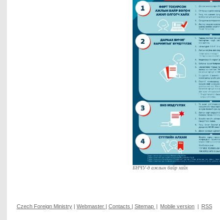
БНЧУ-д ажлын байр хайх
Czech Foreign Ministry
|
Webmaster
|
Contacts
|
Sitemap
|
Mobile version
|
RSS