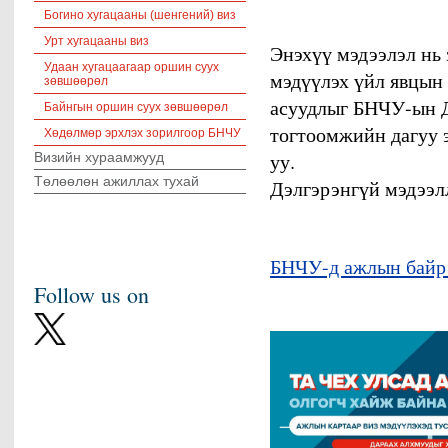
Богино хугацааны (шенгений) виз
Урт хугацааны виз
Энэхүү мэдээлэл нь 
Удаан хугацаагаар оршин суух
мэдүүлэх үйл явцын 
зөвшөөрөл
асуудлыг БНЧУ-ын Д
Байнгын оршин суух зөвшөөрөл
тогтоомжийн дагуу 
Хөдөлмөр эрхлэх зорилгоор БНЧУ
уу.
Визийн хураамжууд
Төлөөлөн ажиллах тухай
Дэлгэрэнгүй мэдээлл
БНЧУ-д ажлын байр
Follow us on