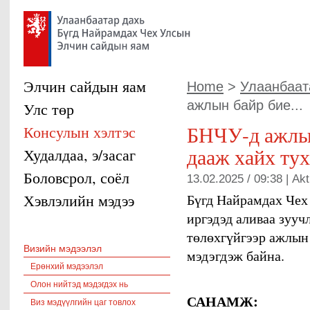
Элчин сайдын яам
Home
>
Улаанбаата
ажлын байр бие...
Улс төр
БНЧУ-д ажлы
Консулын хэлтэс
дааж хайх ту
Худалдаа, э/засаг
Боловсрол, соёл
13.02.2025 / 09:38 |
Akt
Хэвлэлийн мэдээ
Бүгд Найрамдах Чех
иргэдэд аливаа зууч
төлөхгүйгээр ажлын
Визийн мэдээлэл
мэдэгдэж байна.
Ерөнхий мэдээлэл
Олон нийтэд мэдэгдэх нь
САНАМЖ:
Виз мэдүүлгийн цаг товлох