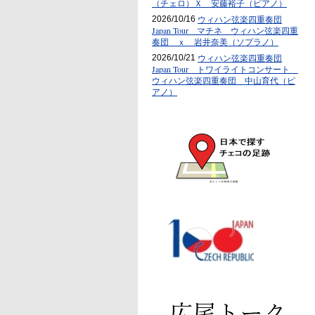
（チェロ）Ｘ 安藤裕子（ピアノ）
ウィハン弦楽四重奏団
2026/10/16
Japan Tour マチネ ウィハン弦楽四重
奏団 ｘ 岩井奈美（ソプラノ）
ウィハン弦楽四重奏団
2026/10/21
Japan Tour トワイライトコンサート
ウィハン弦楽四重奏団 中山育代（ピ
アノ）