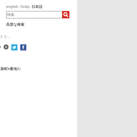
english
česky
日本語
検索
高度な検索
...
新町6番地5）