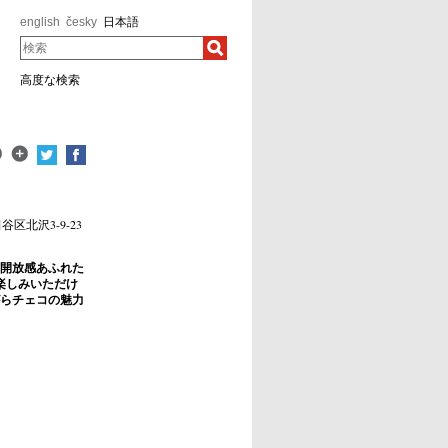
english
česky
日本語
検索
高度な検索
田谷区北沢3-9-23
開放感あふれた
楽しみいただけ
らチェコの魅力