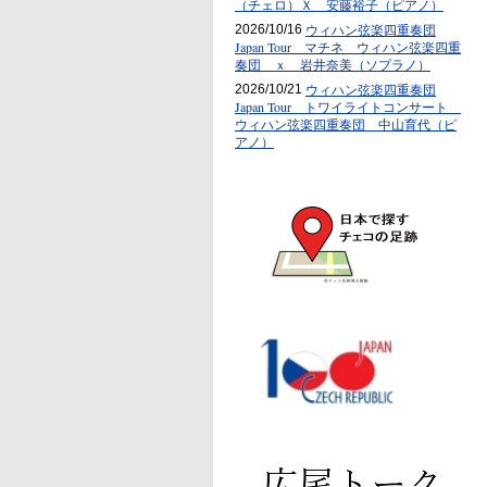
（チェロ）Ｘ 安藤裕子（ピアノ）
ウィハン弦楽四重奏団
2026/10/16
Japan Tour マチネ ウィハン弦楽四重
奏団 ｘ 岩井奈美（ソプラノ）
ウィハン弦楽四重奏団
2026/10/21
Japan Tour トワイライトコンサート
ウィハン弦楽四重奏団 中山育代（ピ
アノ）