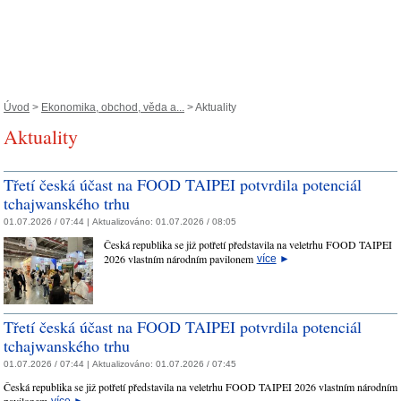
Úvod
>
Ekonomika, obchod, věda a...
> Aktuality
Aktuality
Třetí česká účast na FOOD TAIPEI potvrdila potenciál
tchajwanského trhu
01.07.2026 / 07:44 |
Aktualizováno:
01.07.2026 / 08:05
Česká republika se již potřetí představila na veletrhu FOOD TAIPEI
2026 vlastním národním pavilonem
více
►
Třetí česká účast na FOOD TAIPEI potvrdila potenciál
tchajwanského trhu
01.07.2026 / 07:44 |
Aktualizováno:
01.07.2026 / 07:45
Česká republika se již potřetí představila na veletrhu FOOD TAIPEI 2026 vlastním národním
pavilonem
více
►