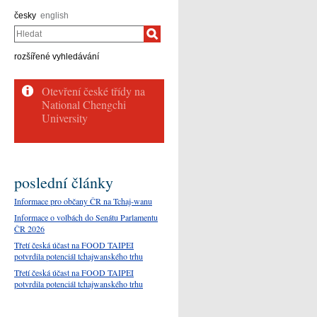
česky
english
Hledat
rozšířené vyhledávání
poslední články
Informace pro občany ČR na Tchaj-wanu
Informace o volbách do Senátu Parlamentu
ČR 2026
Třetí česká účast na FOOD TAIPEI
potvrdila potenciál tchajwanského trhu
Třetí česká účast na FOOD TAIPEI
potvrdila potenciál tchajwanského trhu