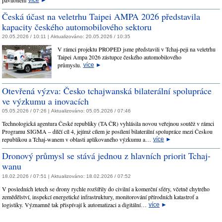
Česká účast na veletrhu Taipei AMPA 2026 představila
kapacity českého automobilového sektoru
20.05.2026 / 10:11 |
Aktualizováno:
20.05.2026 / 10:35
V rámci projektu PROPED jsme představili v Tchaj-peji na veletrhu
Taipei Ampa 2026 zástupce českého automobilového
průmyslu.
více
►
Otevřená výzva: Česko tchajwanská bilaterální spolupráce
ve výzkumu a inovacích
05.05.2026 / 07:26 |
Aktualizováno:
05.05.2026 / 07:46
Technologická agentura České republiky (TA ČR) vyhlásila novou veřejnou soutěž v rámci
Programu SIGMA – dílčí cíl 4, jejímž cílem je posílení bilaterální spolupráce mezi Českou
republikou a Tchaj‑wanem v oblasti aplikovaného výzkumu a…
více
►
Dronový průmysl se stává jednou z hlavních priorit Tchaj-
wanu
18.02.2026 / 07:51 |
Aktualizováno:
18.02.2026 / 07:52
V posledních letech se drony rychle rozšířily do civilní a komerční sféry, včetně chytrého
zemědělství, inspekcí energetické infrastruktury, monitorování přírodních katastrof a
logistiky. Významně tak přispívají k automatizaci a digitální…
více
►