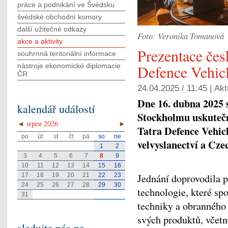
práce a podnikání ve Švédsku
švédské obchodní komory
další užitečné odkazy
Foto: Veronika Tomanová
akce a aktivity
Prezentace čes
souhrnná teritoriální informace
nástroje ekonomické diplomacie
Defence Vehicl
ČR
24.04.2025 / 11:45 |
Akt
Dne 16. dubna 2025 s
kalendář událostí
Stockholmu uskutečni
◄
srpen 2026
►
Tatra Defence Vehic
po
út
st
čt
pá
so
ne
velvyslanectví a Cz
1
2
3
4
5
6
7
8
9
10
11
12
13
14
15
16
17
18
19
20
21
22
23
Jednání doprovodila p
24
25
26
27
28
29
30
technologie, které sp
31
techniky a obranného
svých produktů, včetn
sledujte nás na