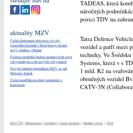
TADEAS, která kombin
náročných podmínkách
pozici TDV na zahran
aktuality MZV
Tatra Defence Vehic
Česká diplomacie přesouvá své síly.
Generální konzulát v Hongkongu skončí,
vozidel a patří mezi 
nový vznikne v Miami
techniky. Ve Švédsku
Českou republiku budou zastupovat tři nové
Systems, která v s T
velvyslankyně a pět nových velvyslanců
Novým státním tajemníkem MZV se stal
1 mld. Kč na svařování
Miloslav Stašek
obrněných vozidel Bv
Česká republika posiluje spolupráci s
Kansasem
CATV-3N (Collaborati
MZV ČR
|
Webmaster
|
kontakty
|
mapa stránek
|
Mobilní verze
|
RSS