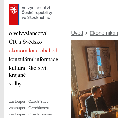
o velvyslanectví
Úvod
>
Ekonomika 
ČR a Švédsko
ekonomika a obchod
konzulární informace
kultura, školství,
krajané
volby
zastoupení CzechTrade
zastoupení CzechInvest
zastoupení CzechTourism