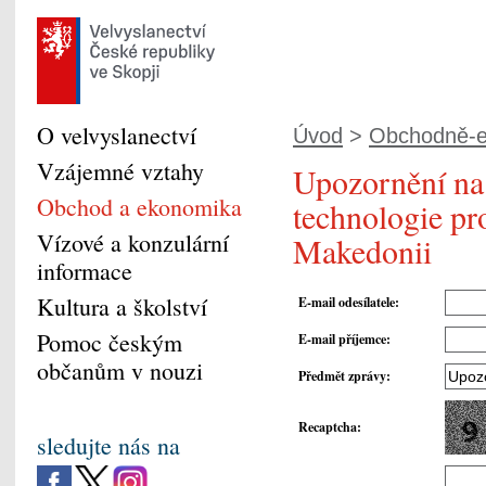
O velvyslanectví
Úvod
>
Obchodně-e
Vzájemné vztahy
Upozornění na 
Obchod a ekonomika
technologie pro
Vízové a konzulární
Makedonii
informace
Kultura a školství
E-mail odesílatele
:
Pomoc českým
E-mail příjemce
:
občanům v nouzi
Předmět zprávy
:
Recaptcha
:
sledujte nás na