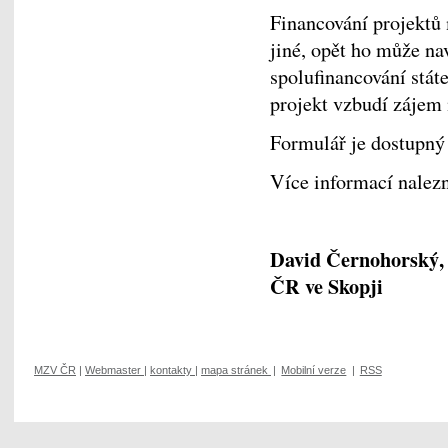
Financování projektů 
jiné, opět ho může na
spolufinancování stát
projekt vzbudí zájem
Formulář je dostupný
Více informací nalez
David Černohorský, 
ČR ve Skopji
MZV ČR
|
Webmaster
|
kontakty
|
mapa stránek
|
Mobilní verze
|
RSS