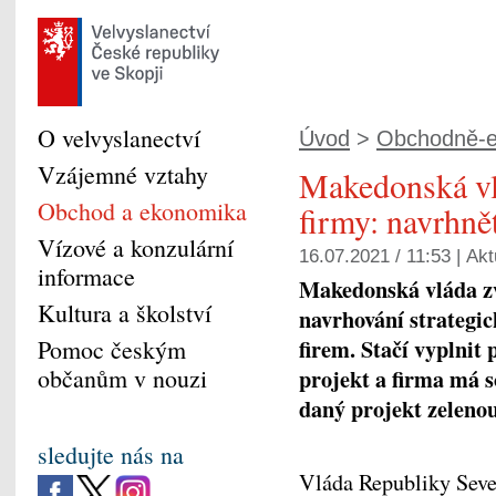
O velvyslanectví
Úvod
>
Obchodně-e
Vzájemné vztahy
Makedonská vl
Obchod a ekonomika
firmy: navrhně
Vízové a konzulární
16.07.2021 / 11:53 |
Akt
informace
Makedonská vláda zv
Kultura a školství
navrhování strategic
firem. Stačí vyplnit
Pomoc českým
občanům v nouzi
projekt a firma má s
daný projekt zelenou
sledujte nás na
Vláda Republiky Seve