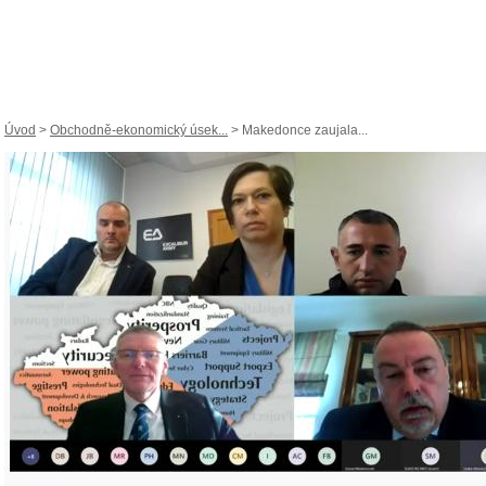
Úvod
>
Obchodně-ekonomický úsek...
> Makedonce zaujala...