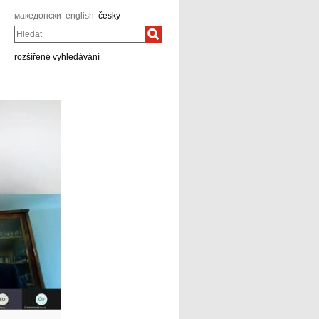
македонски
english
česky
Hledat
rozšířené vyhledávání