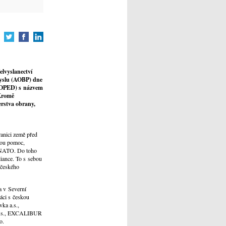
elvyslanectví
myslu (AOBP) dne
OPED
)
s názvem
 Kromě
erstva obrany,
ranici země před
ovou pomoc,
o NATO. Do toho
liance. To s sebou
 českého
a v Severní
áci s českou
ka a.s.,
, a.s., EXCALIBUR
o.