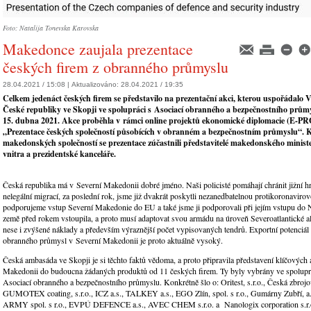
Foto: Natalija Tonevska Karovska
Makedonce zaujala prezentace
českých firem z obranného průmyslu
28.04.2021 / 15:08 |
Aktualizováno:
28.04.2021 / 19:35
Celkem jedenáct českých firem se představilo na prezentační akci, kterou uspořádalo V
České republiky ve Skopji ve spolupráci s Asociací obranného a bezpečnostního prů
15. dubna 2021. Akce proběhla v rámci online projektů ekonomické diplomacie
(
E-PR
„Prezentace českých společností působících v obranném a bezpečnostním průmyslu“.
makedonských společností se prezentace zúčastnili představitelé makedonského minist
vnitra a prezidentské kanceláře.
Česká republika má v Severní Makedonii dobré jméno. Naši policisté pomáhají chránit jižní h
nelegální migrací, za poslední rok, jsme již dvakrát poskytli nezanedbatelnou protikoronavir
podporujeme vstup Severní Makedonie do EU a také jsme ji podporovali při jejím vstupu d
země před rokem vstoupila, a proto musí adaptovat svou armádu na úroveň Severoatlantické a
nese i zvýšené náklady a především výraznější počet vypisovaných tendrů. Exportní potenciál
obranného průmysl v Severní Makedonii je proto aktuálně vysoký.
Česká ambasáda ve Skopji je si těchto faktů vědoma, a proto připravila představení klíčových 
Makedonii do budoucna žádaných produktů od 11 českých firem. Ty byly vybrány ve spolupr
Asociací obranného a bezpečnostního průmyslu. Konkrétně šlo o: Oritest, s.r.o., Česká zbrojov
GUMOTEX coating, s.r.o., ICZ a.s., TALKEY a.s., EGO Zlín, spol. s r.o., Gumárny Zubří
ARMY spol. s r.o., EVPÚ DEFENCE a.s., AVEC CHEM s.r.o. a Nanologix corporation s.r.