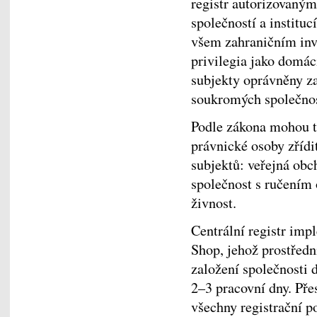
registr autorizovaným
společností a instituc
všem zahraničním inv
privilegia jako domác
subjekty oprávněny za
soukromých společnos
Podle zákona mohou t
právnické osoby zřídi
subjektů: veřejná obc
společnost s ručením
živnost.
Centrální registr im
Shop, jehož prostředn
založení společnosti d
2–3 pracovní dny. Př
všechny registrační p