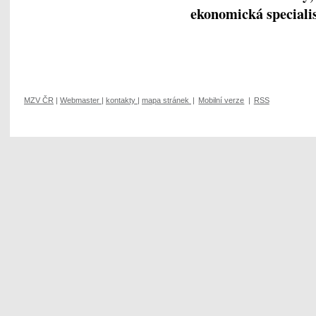
ekonomická specialis
MZV ČR
|
Webmaster
|
kontakty
|
mapa stránek
|
Mobilní verze
|
RSS