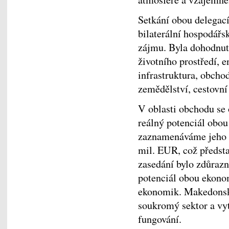
Setkání obou delegací
bilaterální hospodář
zájmu. Byla dohodnuta
životního prostředí, e
infrastruktura, obchod
zemědělství, cestovní 
V oblasti obchodu se 
reálný potenciál obo
zaznamenáváme jeho r
mil. EUR, což předst
zasedání bylo zdůrazn
potenciál obou ekonom
ekonomik. Makedonská
soukromý sektor a vyt
fungování.