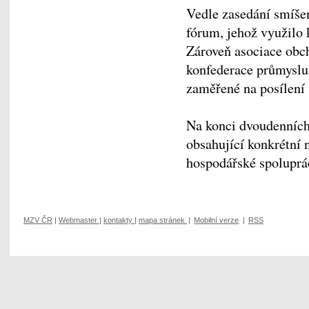
Vedle zasedání smíše
fórum, jehož využilo 
Zároveň asociace ob
konfederace průmysl
zaměřené na posílen
Na konci dvoudenních
obsahující konkrétní 
hospodářské spolupr
MZV ČR
|
Webmaster
|
kontakty
|
mapa stránek
|
Mobilní verze
|
RSS