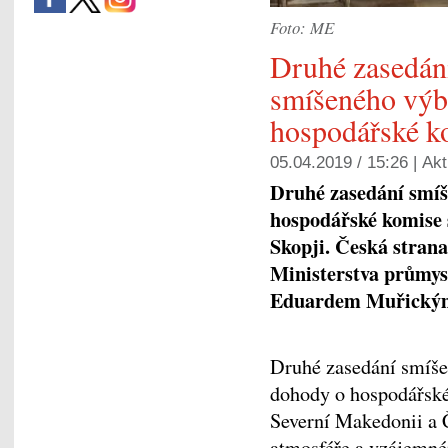
Foto: ME
Druhé zasedán
smíšeného výb
hospodářské k
05.04.2019 / 15:26 |
Akt
Druhé zasedání smí
hospodářské komise s
Skopji. Česká strana
Ministerstva průmys
Eduardem Muřický
Druhé zasedání smíše
dohody o hospodářské
Severní Makedonii a Č
atmosféře a vzájemné