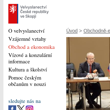
O velvyslanectví
Úvod
>
Obchodně-e
Vzájemné vztahy
Obchod a ekonomika
Vízové a konzulární
informace
Kultura a školství
Pomoc českým
občanům v nouzi
sledujte nás na