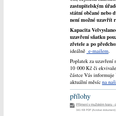
zastupitelským úřad
státní občané nebo d
není možné uzavřít r
Kapacita Velvyslan
uzavření sňatku po
zřetele a
po předcho
ideálně
e-mailem
.
Poplatek za uzavření 
10 000 Kč či ekvivale
částce Vás informuje 
aktuální měsíc
na naš
přílohy
Příjmení v mužském tvaru - p
341 KB PDF (Acrobat dokument) 