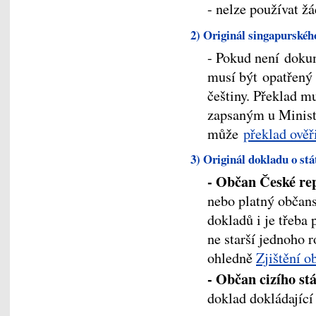
- nelze používat ž
2) Originál singapurskéh
- Pokud není doku
musí být opatřený
češtiny. Překlad 
zapsaným u Ministe
může
překlad ověř
3) Originál dokladu o st
- Občan České re
nebo platný občans
dokladů i je třeba
ne starší jednoho r
ohledně
Zjištění o
- Občan cizího st
doklad dokládající 