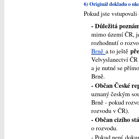
6) Originál dokladu o uk
Pokud jste vstupovali
- Důležitá pozn
mimo území ČR, je
rozhodnutí o rozv
př
Brně
a to ještě
Velvyslanectví ČR 
a je nutné se přím
Brně.
- Občan České re
uznaný českým so
Brně - pokud rozvo
rozvodu v ČR).
- Občan cizího st
o rozvodu.
- Pokud není doku