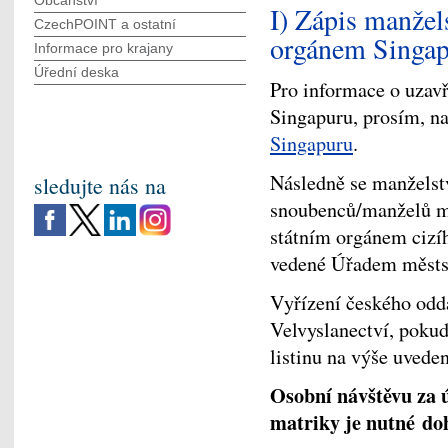
Občanství
I) Zápis manžel
CzechPOINT a ostatní
orgánem Singap
Informace pro krajany
Úřední deska
Pro informace o uzav
Singapuru, prosím, na
Singapuru
.
Následně se manželst
sledujte nás na
snoubenců/manželů má
státním orgánem cizíh
vedené Úřadem městsk
Vyřízení českého odd
Velvyslanectví, pokud
listinu na výše uved
Osobní návštěvu za 
matriky je nutné d