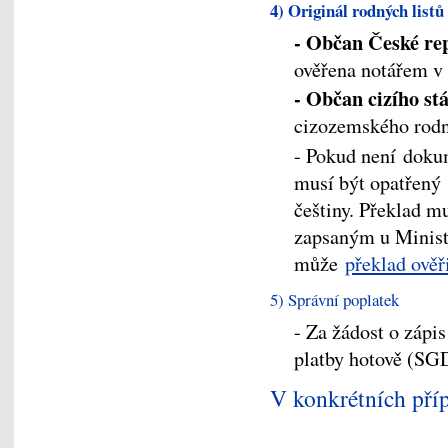
4) Originál rodných list
- Občan České re
ověřena notářem v
- Občan cizího st
cizozemského rodn
- Pokud není doku
musí být opatřený
češtiny. Překlad 
zapsaným u Ministe
může
překlad ověř
5) Správní poplatek
- Za žádost o zápi
platby hotově (SGD
V konkrétních příp