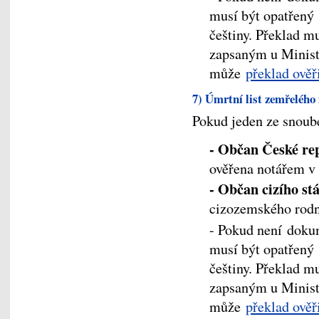
musí být opatřený
češtiny. Překlad 
zapsaným u Ministe
může
překlad ověř
7) Úmrtní list zemřelého
Pokud jeden ze snoub
- Občan České re
ověřena notářem v
- Občan cizího st
cizozemského rodn
- Pokud není doku
musí být opatřený
češtiny. Překlad 
zapsaným u Ministe
může
překlad ověř