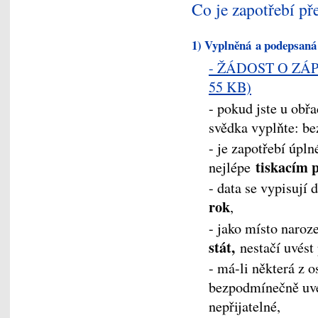
Co je zapotřebí pře
1) Vyplněná a podepsaná
- ŽÁDOST O ZÁ
55 KB)
- pokud jste u obř
svědka vyplňte: be
- je zapotřebí úpln
tiskacím
nejlépe
- data se vypisují 
rok
,
- jako místo naroz
stát,
nestačí uvést 
- má-li některá z o
bezpodmínečně uvé
nepřijatelné,