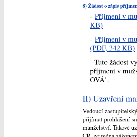
8) Žádost o zápis příjme
-
Příjmení v mu
KB)
-
Příjmení v mu
(PDF, 342 KB)
- Tuto žádost v
příjmení v mužs
OVÁ".
II) Uzavření ma
Vedoucí zastupitelský
přijímat prohlášení s
manželství. Takové uz
ČR, zejména zákonem 