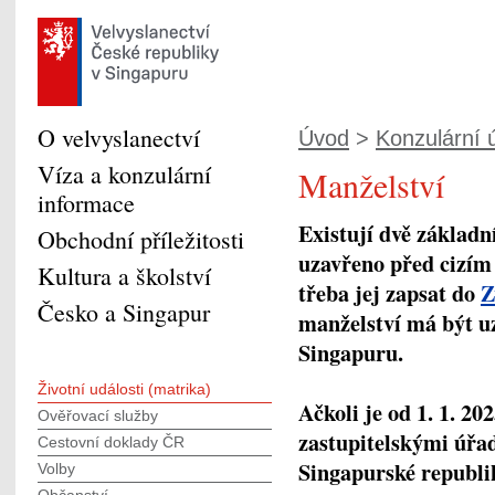
O velvyslanectví
Úvod
>
Konzulární ú
Víza a konzulární
Manželství
informace
Existují dvě základn
Obchodní příležitosti
uzavřeno před cizím
Kultura a školství
třeba jej zapsat do
Z
Česko a Singapur
manželství má být u
Singapuru.
Životní události (matrika)
Ačkoli je od 1. 1. 2
Ověřovací služby
zastupitelskými úřad
Cestovní doklady ČR
Singapurské republik
Volby