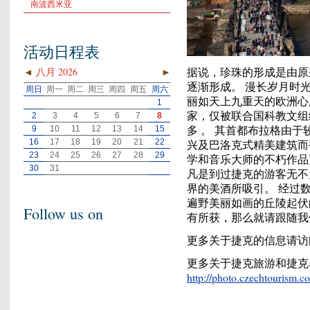
南波西米亚
活动日程表
据说，珍珠的形成是由原
◄
八月 2026
►
逐渐形成。 漫长岁月时
周日
周一
周二
周三
周四
周五
周六
丽如天上九重天的欧洲心
1
家，仅被联合国科教文组
2
3
4
5
6
7
8
多 。 其首都布拉格由
9
10
11
12
13
14
15
16
17
18
19
20
21
22
兴及巴洛克式精美建筑而
23
24
25
26
27
28
29
学和音乐大师的不朽作品
30
31
凡是到过捷克的游客无不
界的美酒所吸引。 经过
遍野美丽如画的丘陵起伏
Follow us on
有所获，那么就请跟随我
更多关于捷克的信息请访
更多关于捷克旅游和捷克
http://photo.czechtourism.c