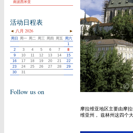
南波西米亚
活动日程表
◄
八月 2026
►
周日
周一
周二
周三
周四
周五
周六
1
2
3
4
5
6
7
8
9
10
11
12
13
14
15
16
17
18
19
20
21
22
23
24
25
26
27
28
29
30
31
Follow us on
摩拉维亚地区主要由摩拉
维亚州， 兹林州这四个