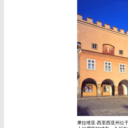
摩拉维亚-西里西亚州位