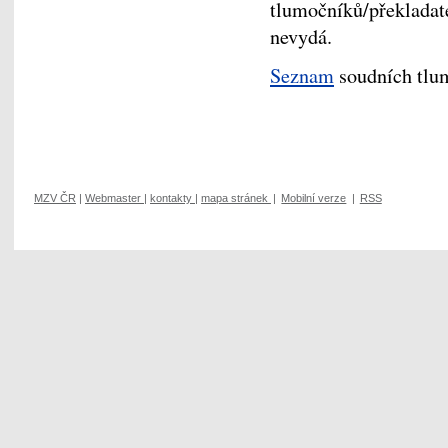
tlumočníků/překladate
nevydá.
Seznam
soudních tlum
MZV ČR
|
Webmaster
|
kontakty
|
mapa stránek
|
Mobilní verze
|
RSS