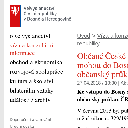
o velvyslanectví
Úvod
>
Víza a konzu
republiky...
víza a konzulární
informace
Občané České 
obchod a ekonomika
mohou do Bosn
rozvojová spolupráce
občanský průk
kultura a školství
27.04.2018 / 13:30 |
Akt
bilaterální vztahy
Ke vstupu do Bosny 
občanský průkaz ČR
události / archiv
V červnu 2013 byl pub
mění zákon č. 329/199
Doporučení a varování
Úřední deska