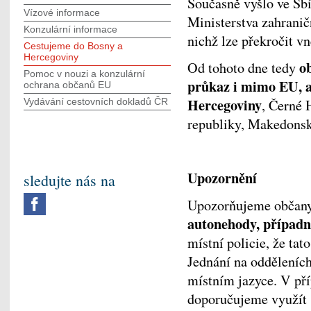
Současně vyšlo ve Sbí
Vízové informace
Ministerstva zahranič
Konzulární informace
nichž lze překročit v
Cestujeme do Bosny a
Hercegoviny
o
Od tohoto dne tedy
Pomoc v nouzi a konzulární
průkaz i mimo EU, a
ochrana občanů EU
Hercegoviny
Vydávání cestovních dokladů ČR
, Černé 
republiky, Makedonsk
Upozornění
sledujte nás na
Upozorňujeme občany 
autonehody, případně
místní policie, že ta
Jednání na odděleních
místním jazyce. V pří
doporučujeme využít 