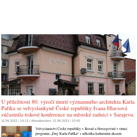
U příležitosti 80. výročí úmrtí významného architekta Karla
Paříka se velvyslankyně České republiky Ivana Hlavsová
zúčastnila tiskové konference na městské radnici v Sarajevu.
11.06.2022 / 14:13 |
Aktualizováno:
11.06.2022 / 15:00
Velvyslanectví České republiky v Bosně a Hercegovině v rámci
programu „Dny Karla Paříka“ s několika kulturními akcemi