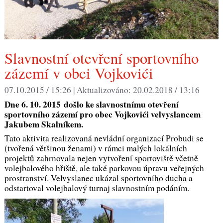
Slavnostní otevření sportovního
zázemí v obci Vojkovići
07.10.2015 / 15:26 |
Aktualizováno:
20.02.2018 / 13:16
Dne 6. 10. 2015 došlo ke slavnostnímu otevření
sportovního zázemí pro obec Vojkovići velvyslancem
Jakubem Skalníkem.
Tato aktivita realizovaná nevládní organizací Probudi se
(tvořená většinou ženami) v rámci malých lokálních
projektů zahrnovala nejen vytvoření sportoviště včetně
volejbalového hřiště, ale také parkovou úpravu veřejných
prostranství. Velvyslanec ukázal sportovního ducha a
odstartoval volejbalový turnaj slavnostním podáním.