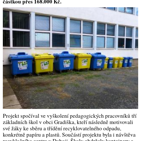
částkou přes 168.000 Kč.
Projekt spočíval ve vyškolení pedagogických pracovníků tří
základních škol v obci Gradiška, kteří následně motivovali
své žáky ke sběru a třídění recyklovatelného odpadu,
konkrétně papíru a plastů. Součástí projektu byla i návštěva
recyklačního centra v Doboji. Školy obdržely kontejnery a