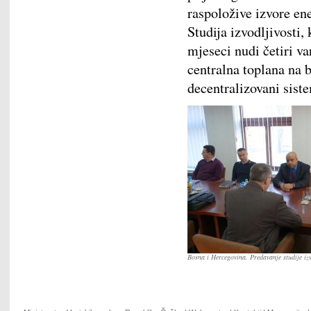
raspoložive izvore ene
Studija izvodljivosti,
mjeseci nudi četiri va
centralna toplana na 
decentralizovani siste
Bosna i Hercegovina. Predavanje studije izv