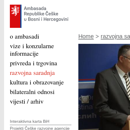
o ambasadi
Home
>
razvojna s
vize i konzularne
informacije
privreda i trgovina
razvojna saradnja
kultura i obrazovanje
bilateralni odnosi
vijesti / arhiv
Interaktivna karta BiH
Projekti Češke razvojne agencije