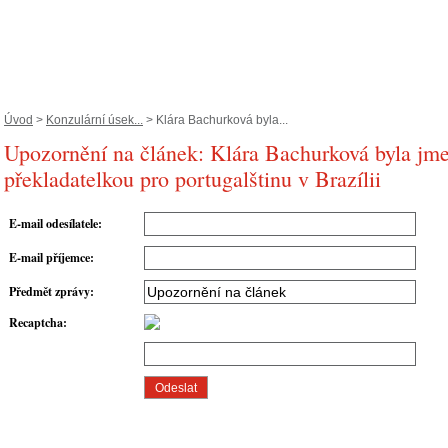
Úvod
>
Konzulární úsek...
> Klára Bachurková byla...
Upozornění na článek: Klára Bachurková byla jm
překladatelkou pro portugalštinu v Brazílii
E-mail odesílatele
:
E-mail příjemce
:
Předmět zprávy
:
Recaptcha
: