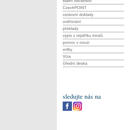
státní občanství
CzechPOINT
cestovní doklady
ověřování
překlady
výpis z rejstříku trestů
pomoc v nouzi
volby
Víza
Úřední deska
sledujte nás na