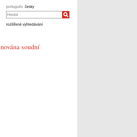
português
česky
Hledat
rozšířené vyhledávání
enována soudní