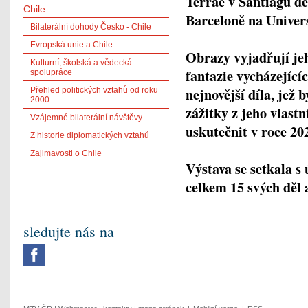
Terrae v Santiagu de
Chile
Barceloně na Univer
Bilaterální dohody Česko - Chile
Evropská unie a Chile
Obrazy vyjadřují jeh
Kulturní, školská a vědecká
fantazie vycházejícíc
spolupráce
nejnovější díla, jež
Přehled politických vztahů od roku
2000
zážitky z jeho vlast
Vzájemné bilaterální návštěvy
uskutečnit v roce 20
Z historie diplomatických vztahů
Zajimavosti o Chile
Výstava se setkala s
celkem 15 svých děl 
sledujte nás na