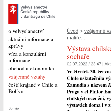
o velvyslanectví
Úvod
>
vzájemné v
malíře...
aktuální informace a
zprávy
Výstava chilsk
víza a konzulární
sochaře
informace
02.07.2022 / 23:47 |
Akt
obchod a ekonomika
Ve čtvrtek 30. červn
vzájemné vztahy
Chile uskutečnila vý
čeští krajané v Chile a
Zamudia s názvem
K
Bolívii
Praga y el Pintor E
chilských ocenění, v
výstavách doma i v z
Bolívie