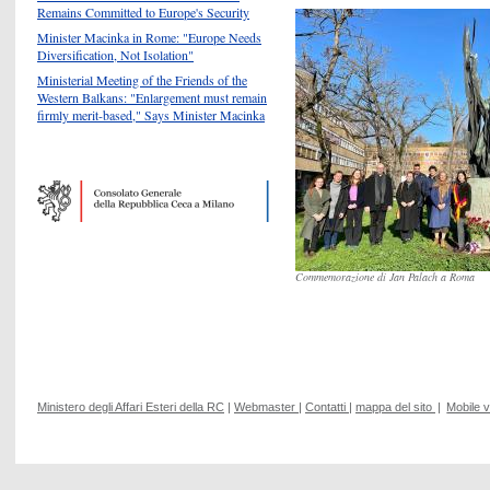
Remains Committed to Europe's Security
Minister Macinka in Rome: "Europe Needs
Diversification, Not Isolation"
Ministerial Meeting of the Friends of the
Western Balkans: "Enlargement must remain
firmly merit-based," Says Minister Macinka
Commemorazione di Jan Palach a Roma
Ministero degli Affari Esteri della RC
|
Webmaster
|
Contatti
|
mappa del sito
|
Mobile 