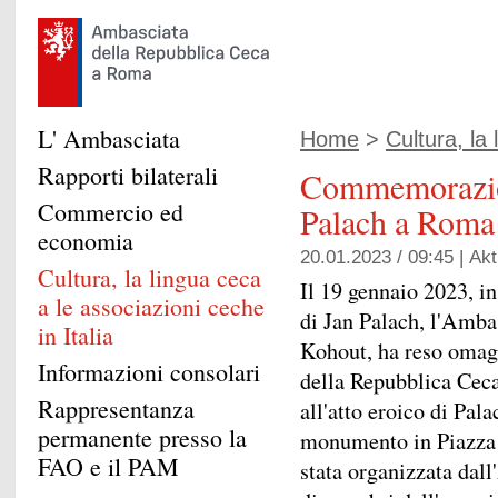
L' Ambasciata
Home
>
Cultura, la 
Rapporti bilaterali
Commemorazio
Commercio ed
Palach a Roma
economia
20.01.2023 / 09:45 |
Akt
Cultura, la lingua ceca
Il 19 gennaio 2023, i
a le associazioni ceche
di Jan Palach, l'Amba
in Italia
Kohout, ha reso omag
Informazioni consolari
della Repubblica Cec
Rappresentanza
all'atto eroico di Pal
permanente presso la
monumento in Piazza
FAO e il PAM
stata organizzata dal