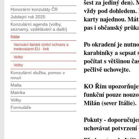
šest za jediný den). 
vždy pod dohledem. N
Honorární konzuláty ČR
Jubilejní rok 2025
karty najednou. Máte
Konzulární agenda (volby,
pas i občanský průka
seznamy, vzdělávání a další)
Itálie
Po okradení je nutno 
Varování italské civilní ochrany a
meteoalarm EU - link
karabiníky a sepsat 
Volby
počítat s většinou č
Volby
pečlivě uchovejte.
Konzulární služba, pomoc v
nouzi
KO Řím upozorňuje,
Malta
funkční pouze nouzo
Matrika
Volby
Milán (sever Itálie).
Formuláře
Pokuty - doporučuje
uchovávat potvrzení 