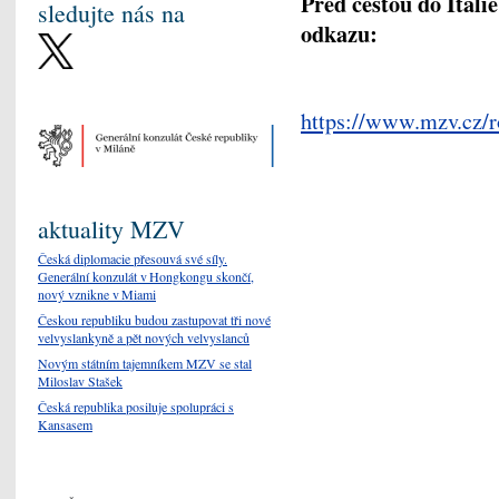
Před cestou do Itál
sledujte nás na
odkazu:
https://www.mzv.cz/r
aktuality MZV
Česká diplomacie přesouvá své síly.
Generální konzulát v Hongkongu skončí,
nový vznikne v Miami
Českou republiku budou zastupovat tři nové
velvyslankyně a pět nových velvyslanců
Novým státním tajemníkem MZV se stal
Miloslav Stašek
Česká republika posiluje spolupráci s
Kansasem