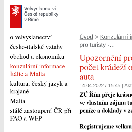
o velvyslanectví
Úvod
>
Konzulární i
pro turisty -...
česko-italské vztahy
Upozornění pro
obchod a ekonomika
počet krádeží 
konzulární informace
Itálie a Malta
auta
kultura, český jazyk a
14.04.2022 / 15:45 |
Akt
krajané
ZÚ Řím přeje krásné
Malta
ve vlastním zájmu tu
peníze a doklady v 
stálé zastoupení ČR při
FAO a WFP
Registrujeme velkou