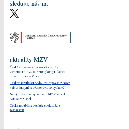
sledujte nás na
aktuality MZV
Česká diplomacie přesouvá své síly.
Generální konzulát v Hongkongu skončí,
nový vznikne v Miami
Českou republiku budou zastupovat tři nové
velvyslankyně a pět nových velvyslanců
Novým státním tajemníkem MZV se stal
Miloslav Stašek
Česká republika posiluje spolupráci s
Kansasem