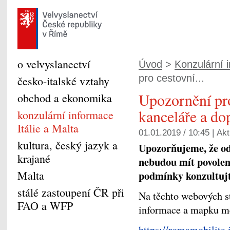
o velvyslanectví
Úvod
>
Konzulární i
pro cestovní...
česko-italské vztahy
Upozornění pr
obchod a ekonomika
kanceláře a do
konzulární informace
Itálie a Malta
01.01.2019 / 10:45 |
Akt
kultura, český jazyk a
Upozorňujeme, že od 
krajané
nebudou mít povolen
Malta
podmínky konzultujt
stálé zastoupení ČR při
Na těchto webových s
FAO a WFP
informace a mapku mě
https://romamobilita.i