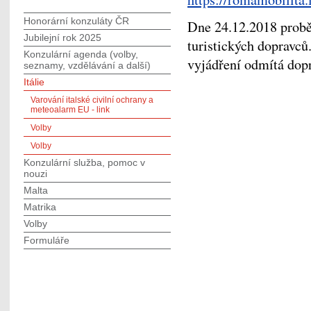
Honorární konzuláty ČR
Dne 24.12.2018 probě
Jubilejní rok 2025
turistických dopravců
Konzulární agenda (volby,
vyjádření odmítá dop
seznamy, vzdělávání a další)
Itálie
Varování italské civilní ochrany a
meteoalarm EU - link
Volby
Volby
Konzulární služba, pomoc v
nouzi
Malta
Matrika
Volby
Formuláře