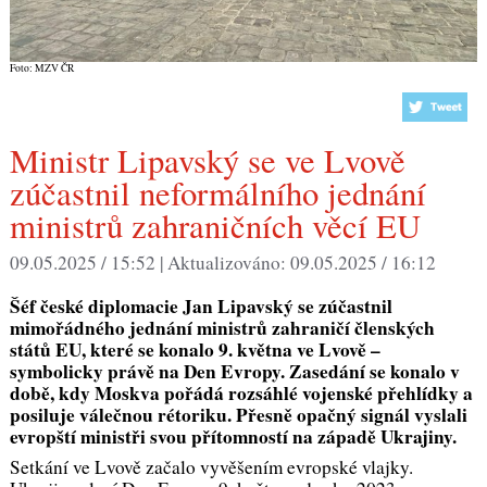
Foto: MZV ČR
Ministr Lipavský se ve Lvově
zúčastnil neformálního jednání
ministrů zahraničních věcí EU
09.05.2025 / 15:52 |
Aktualizováno:
09.05.2025 / 16:12
Šéf české diplomacie Jan Lipavský se zúčastnil
mimořádného jednání ministrů zahraničí členských
států EU, které se konalo 9. května ve Lvově –
symbolicky právě na Den Evropy. Zasedání se konalo v
době, kdy Moskva pořádá rozsáhlé vojenské přehlídky a
posiluje válečnou rétoriku. Přesně opačný signál vyslali
evropští ministři svou přítomností na západě Ukrajiny.
Setkání ve Lvově začalo vyvěšením evropské vlajky.