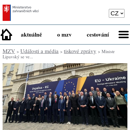
aktuálně
o mzv
cestování
MZV
Události a média
tiskové zprávy
>
>
> Ministr
Lipavský se ve...