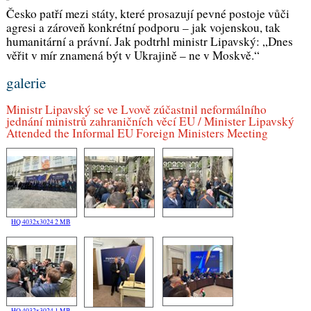
Česko patří mezi státy, které prosazují pevné postoje vůči
agresi a zároveň konkrétní podporu – jak vojenskou, tak
humanitární a právní. Jak podtrhl ministr Lipavský: „
Dnes
věřit v mír znamená být v Ukrajině – ne v Moskvě.“
galerie
Ministr Lipavský se ve Lvově zúčastnil neformálního
jednání ministrů zahraničních věcí EU / Minister Lipavský
Attended the Informal EU Foreign Ministers Meeting
HQ 4032x3024 2 MB
HQ 4032x3024 1 MB