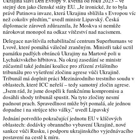
Ukrajina slaví Den Evropy 9. května od roku 2023 – ve
stejný den jako členské státy EU. „
Je ironické, že to byla
právě Putinova invaze, která Ukrajinu sblížila s Evropou víc
než cokoliv předtím,
“ uvedl ministr Lipavský. Česká
diplomacie zároveň zdůraznila, že Moskva si nemůže
nárokovat monopol na odkaz vítězství nad nacismem.
Delegace navštívila rehabilitační centrum Superhumans ve
Lvově, které pomáhá válečně zraněným.
Ministři také uctil
památku padlých obránců Ukrajiny na Martově poli u
Lychakivského hřbitova. Na okraj zasedání se ministr
zúčastnil také jednání
koalice pro zřízení zvláštního
tribunálu pro vyšetření zločinu agrese vůči Ukrajině
.
Tribunál má doplnit práci Mezinárodního trestního soudu v
oblastech, které ICC neřeší – tedy samotný zločin agrese.
„
Jsem rád, že jsme dospěli k funkčnímu kompromisu a
dosáhli shody tribunál spustit. Na tyto zločiny nesmí
padnout prach. Spravedlnost může být pomalá, ale jednou
dopadne i na strůjce této války,”
uvedl Lipavský
Jednání potvrdilo pokračující jednotu EU v klíčových
oblastech: dodávky obranného vybavení Ukrajině, nové
sankce vůči Rusku, i podporu ukrajinského vyjednávacího
postavení na cestě k míru.