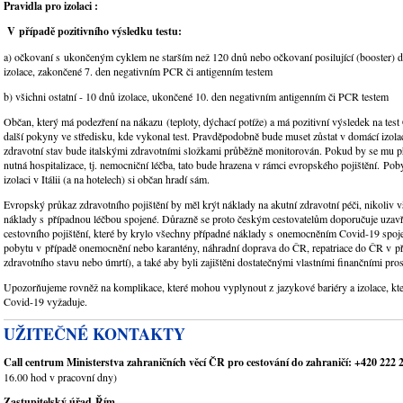
Pravidla pro izolaci :
V případě pozitivního výsledku testu:
a) očkovaní s ukončeným cyklem ne starším než 120 dnů nebo očkovaní posilující (booster) 
izolace, zakončené 7. den negativním PCR či antigenním testem
b) všichni ostatní - 10 dnů izolace, ukončené 10. den negativním antigenním či PCR testem
Občan, který má podezření na nákazu (teploty, dýchací potíže) a má pozitivní výsledek na te
další pokyny ve středisku, kde vykonal test. Pravděpodobně bude muset zůstat v domácí izolaci
zdravotní stav bude italskými zdravotními složkami průběžně monitorován. Pokud by se mu při
nutná hospitalizace, tj. nemocniční léčba, tato bude hrazena v rámci evropského pojištění. Pob
izolaci v Itálii (a na hotelech) si občan hradí sám.
Evropský průkaz zdravotního pojištění by měl krýt náklady na akutní zdravotní péči, nikoliv 
náklady s případnou léčbou spojené. Důrazně se proto českým cestovatelům doporučuje uzav
cestovního pojištění, které by krylo všechny případné náklady s onemocněním Covid-19 spoj
pobytu v případě onemocnění nebo karantény, náhradní doprava do ČR, repatriace do ČR v p
zdravotního stavu nebo úmrtí), a také aby byli zajištěni dostatečnými vlastními finančními pro
Upozorňujeme rovněž na komplikace, které mohou vyplynout z jazykové bariéry a izolace, k
Covid-19 vyžaduje.
UŽITEČNÉ KONTAKTY
Call centrum Ministerstva zahraničních věcí ČR
pro cestování do zahraničí:
+420 222 
16.00 hod v pracovní dny)
Zastupitelský úřad Řím