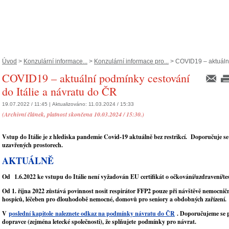
Úvod
>
Konzulární informace...
>
Konzulární informace pro...
> COVID19 – aktuální
COVID19 – aktuální podmínky cestování
do Itálie a návratu do ČR
19.07.2022 / 11:45 |
Aktualizováno:
11.03.2024 / 15:33
(Archivní článek, platnost skončena 10.03.2024 / 15:30.)
Vstup do Itálie je z hlediska pandemie Covid-19 aktuálně bez restrikcí. Doporučuje se
uzavřených prostorech.
AKTUÁLNĚ
Od 1.6.2022 ke vstupu do Itálie není vyžadován EU certifikát o očkování/uzdravení/te
Od 1. října 2022 zůstává povinnost nosit respirátor FFP2 pouze při návštěvě nemocničn
hospiců, léčeben pro dlouhodobě nemocné, domovů pro seniory a obdobných zařízení.
V
poslední kapitole
naleznete odkaz na podmínky návratu do ČR
. Doporučujeme se p
dopravce (zejména letecké společnosti), že splňujete podmínky pro návrat.