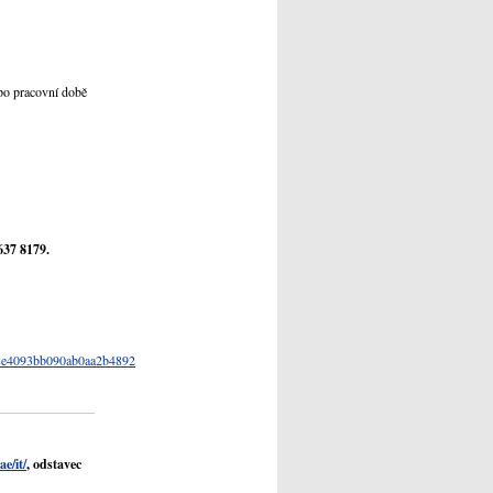
(po pracovní době
637 8179.
0e8e4093bb090ab0aa2b4892
e/it/
, odstavec