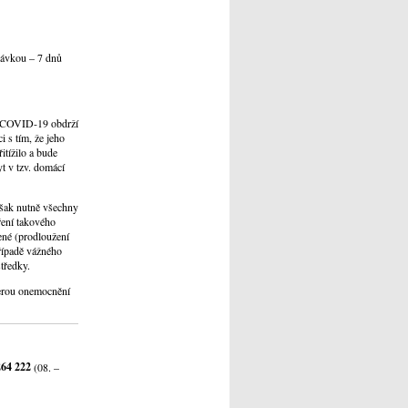
dávkou – 7 dnů
st COVID-19 obdrží
 s tím, že jeho
tížilo a bude
yt v tzv. domácí
však nutně všechny
ření takového
ené (prodloužení
řípadě vážného
středky.
terou onemocnění
264 222
(08. –