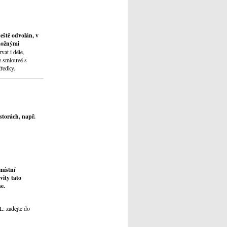
ještě odvolán, v
 možnými
vat i déle,
ve smlouvě s
tředky.
storách, např.
místní
vity tato
e.
L: zadejte do