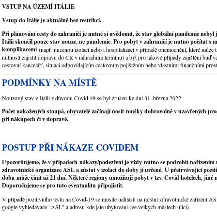
VSTUP NA ÚZEMÍ ITÁLIE
Vstup do Itálie je aktuálně bez restrikcí.
Při plánování cesty do zahraničí je nutné si uvědomit, že stav globální pandemie nebyl 
Itálii skončil pouze stav nouze, ne pandemie. Pro pobyt v zahraničí je nutno počítat s
komplikacemi
(např. nucenou izolací nebo i hospitalizací v případě onemocnění, které může tr
nutností zajistit dopravu do ČR v náhradním termínu) a být pro takové případy zajištěni buď 
cestovní kanceláří, situaci odpovídajícím cestovním pojištěním nebo vlastními finančními pros
PODMÍNKY NA MÍSTĚ
Nouzový stav v Itálii z důvodu Covid 19 se byl zrušen ke dni 31. března 2022.
Počet nakažených stoupá, obyvatelé začínají nosit roušky dobrovolně v uzavřených pro
při nákupech či v dopravě.
POSTUP PŘI NÁKAZE COVIDEM
Upozorňujeme, že v případech nákazy/podezření je vždy nutno se podrobit nařízením 
zdravotnické organizace ASL a zůstat v izolaci do doby jí určené. U přetrvávající poziti
doba může činit až 21 dní. Některé regiony umožňují pobyt v tzv. Covid hotelech, jiné n
Doporučujeme se pro tuto eventualitu připojistit.
V případě pozitivního testu na Covid-19 se musíte nahlásit na místní zdravotnické zařízení AS
google vyhledávače "ASL" a adresu kde jste ubytováni (ve velkých městech ulici).