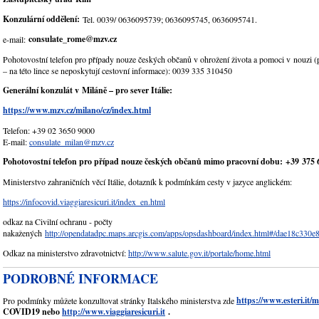
Konzulární oddělení:
Tel. 0039/ 0636095739; 0636095745, 0636095741.
consulate_rome@mzv.cz
e-mail:
Pohotovostní telefon pro případy nouze českých občanů v ohrožení života a pomoci v nouzi 
– na této lince se neposkytují cestovní informace): 0039 335 310450
Generální konzulát v Miláně – pro sever Itálie:
https://www.mzv.cz/milano/cz/index.html
Telefon: +39 02 3650 9000
E-mail:
consulate_milan@mzv.cz
Pohotovostní telefon pro případ nouze českých občanů mimo pracovní dobu: +39 375 
Ministerstvo zahraničních věcí Itálie, dotazník k podmínkám cesty v jazyce anglickém:
https://infocovid.viaggiaresicuri.it/index_en.html
odkaz na Civilní ochranu - počty
nakažených
http://opendatadpc.maps.arcgis.com/apps/opsdashboard/index.html#/dae18c33
Odkaz na ministerstvo zdravotnictví:
http://www.salute.gov.it/portale/home.html
PODROBNÉ INFORMACE
https://www.esteri.it/ma
Pro podmínky můžete konzultovat stránky Italského ministerstva zde
COVID19 nebo
http://www.viaggiaresicuri.it
.