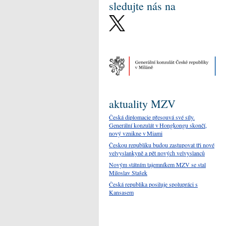
sledujte nás na
aktuality MZV
Česká diplomacie přesouvá své síly.
Generální konzulát v Hongkongu skončí,
nový vznikne v Miami
Českou republiku budou zastupovat tři nové
velvyslankyně a pět nových velvyslanců
Novým státním tajemníkem MZV se stal
Miloslav Stašek
Česká republika posiluje spolupráci s
Kansasem