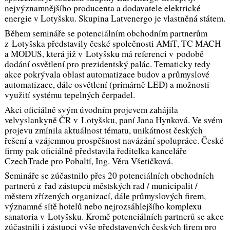
nejvýznamnějšího producenta a dodavatele elektrické
energie v Lotyšsku. Skupina Latvenergo je vlastněná státem.
Během semináře se potenciálním obchodním partnerům
z Lotyšska představily české společnosti AMiT, TC MACH
a MODUS, která již v Lotyšsku má referenci v podobě
dodání osvětlení pro prezidentský palác. Tematicky tedy
akce pokrývala oblast automatizace budov a průmyslové
automatizace, dále osvětlení (primárně LED) a možnosti
využití systému tepelných čerpadel.
Akci oficiálně svým úvodním projevem zahájila
velvyslankyně ČR v Lotyšsku, paní Jana Hynková. Ve svém
projevu zmínila aktuálnost tématu, unikátnost českých
řešení a vzájemnou prospěšnost navázání spolupráce. České
firmy pak oficiálně představila ředitelka kanceláře
CzechTrade pro Pobaltí, Ing. Věra Všetičková.
Semináře se zúčastnilo přes 20 potenciálních obchodních
partnerů z řad zástupců městských rad / municipalit /
městem zřízených organizací, dále průmyslových firem,
významné sítě hotelů nebo nejrozsáhlejšího komplexu
sanatoria v Lotyšsku. Kromě potenciálních partnerů se akce
zúčastnili i zástupci výše představených českých firem pro