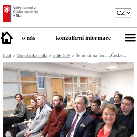
o nás
konzulární informace
>
>
> Seminář na téma „České...
Úvod
Obchod a ekonomika
archiv 2019