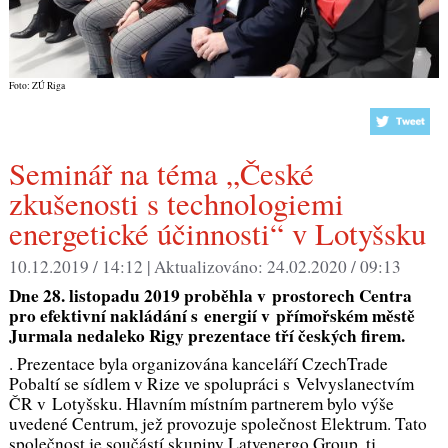
Foto: ZÚ Riga
Seminář na téma „České
zkušenosti s technologiemi
energetické účinnosti“ v Lotyšsku
10.12.2019 / 14:12 |
Aktualizováno:
24.02.2020 / 09:13
Dne 28. listopadu 2019 proběhla v prostorech Centra
pro efektivní nakládání s energií v přímořském městě
Jurmala nedaleko Rigy
prezentace tří českých firem.
. Prezentace byla organizována kanceláří CzechTrade
Pobaltí se sídlem v Rize ve spolupráci s Velvyslanectvím
ČR v Lotyšsku. Hlavním místním partnerem bylo výše
uvedené Centrum, jež provozuje společnost Elektrum. Tato
společnost je součástí skupiny Latvenergo Group, tj.