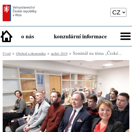
o nás
konzulární informace
>
>
> Seminář na téma „České...
Úvod
Obchod a ekonomika
archiv 2019