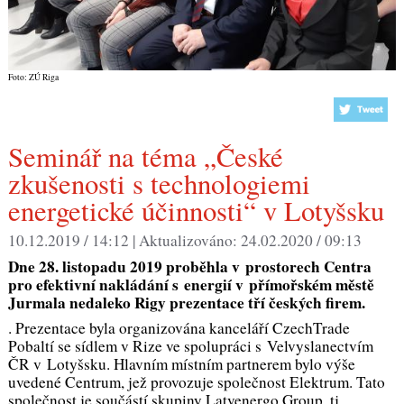
Foto: ZÚ Riga
Seminář na téma „České
zkušenosti s technologiemi
energetické účinnosti“ v Lotyšsku
10.12.2019 / 14:12 |
Aktualizováno:
24.02.2020 / 09:13
Dne 28. listopadu 2019 proběhla v prostorech Centra
pro efektivní nakládání s energií v přímořském městě
Jurmala nedaleko Rigy
prezentace tří českých firem.
. Prezentace byla organizována kanceláří CzechTrade
Pobaltí se sídlem v Rize ve spolupráci s Velvyslanectvím
ČR v Lotyšsku. Hlavním místním partnerem bylo výše
uvedené Centrum, jež provozuje společnost Elektrum. Tato
společnost je součástí skupiny Latvenergo Group, tj.