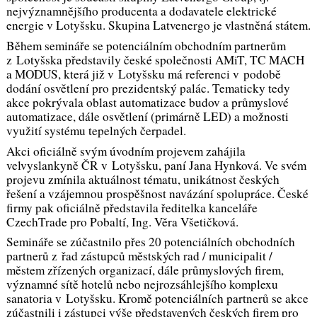
nejvýznamnějšího producenta a dodavatele elektrické
energie v Lotyšsku. Skupina Latvenergo je vlastněná státem.
Během semináře se potenciálním obchodním partnerům
z Lotyšska představily české společnosti AMiT, TC MACH
a MODUS, která již v Lotyšsku má referenci v podobě
dodání osvětlení pro prezidentský palác. Tematicky tedy
akce pokrývala oblast automatizace budov a průmyslové
automatizace, dále osvětlení (primárně LED) a možnosti
využití systému tepelných čerpadel.
Akci oficiálně svým úvodním projevem zahájila
velvyslankyně ČR v Lotyšsku, paní Jana Hynková. Ve svém
projevu zmínila aktuálnost tématu, unikátnost českých
řešení a vzájemnou prospěšnost navázání spolupráce. České
firmy pak oficiálně představila ředitelka kanceláře
CzechTrade pro Pobaltí, Ing. Věra Všetičková.
Semináře se zúčastnilo přes 20 potenciálních obchodních
partnerů z řad zástupců městských rad / municipalit /
městem zřízených organizací, dále průmyslových firem,
významné sítě hotelů nebo nejrozsáhlejšího komplexu
sanatoria v Lotyšsku. Kromě potenciálních partnerů se akce
zúčastnili i zástupci výše představených českých firem pro