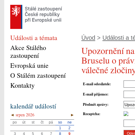
Události a témata
Úvod
>
Události a 
Akce Stálého
Upozornění na 
zastoupení
Bruselu o práv
Evropská unie
válečné zločin
O Stálém zastoupení
Kontakty
E-mail odesílatele
:
E-mail příjemce
:
kalendář událostí
Předmět zprávy
:
Recaptcha
:
◄
srpen 2026
►
po
út
st
čt
pá
so
ne
1
2
3
4
5
6
7
8
9