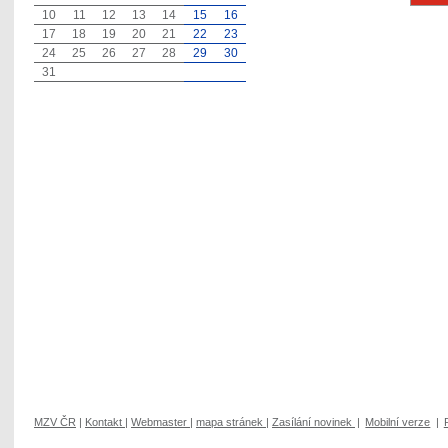
10
11
12
13
14
15
16
17
18
19
20
21
22
23
24
25
26
27
28
29
30
31
MZV ČR
|
Kontakt
|
Webmaster
|
mapa stránek
|
Zasílání novinek
|
Mobilní verze
|