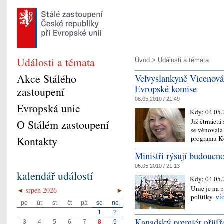
Události a témata
Úvod
> Události a témata
Akce Stálého
Velvyslankyně Vicenová 
Evropské komise
zastoupení
06.05.2010 / 21:49
Evropská unie
Kdy:
04.05.
Již čtrnáct
O Stálém zastoupení
se věnovala
programu Ko
Kontakty
Ministři rýsují budoucn
06.05.2010 / 21:13
kalendář událostí
Kdy:
04.05.
Unie je na 
◄
srpen 2026
►
politiky.
ví
po
út
st
čt
pá
so
ne
1
2
Kanadský premiér přijíž
3
4
5
6
7
8
9