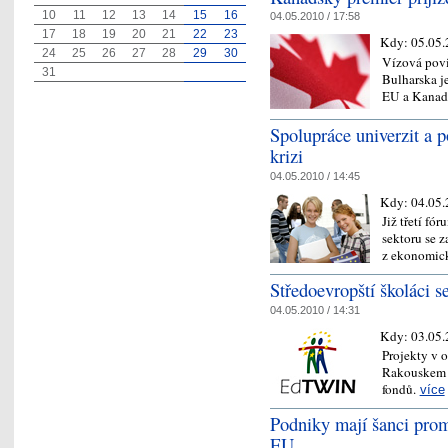
10
11
12
13
14
15
16
04.05.2010 / 17:58
17
18
19
20
21
22
23
Kdy:
05.05.
24
25
26
27
28
29
30
Vízová povi
31
Bulharska j
EU a Kanad
Spolupráce univerzit a
krizi
04.05.2010 / 14:45
Kdy:
04.05.
Již třetí f
sektoru se z
z ekonomick
Středoevropští školáci 
04.05.2010 / 14:31
Kdy:
03.05.
Projekty v 
Rakouskem 
fondů.
více
Podniky mají šanci prom
EU