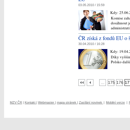
03.05.2010 / 15:59
Kdy:
25.06.
Komise zahá
dosáhnout j
administrati
ČR získá z fondů EU o š
30.04.2010 / 16:28
Kdy:
19.04.
Díky vyšším
Polsko dalš
...
175
176
17
MZV ČR
|
Kontakt
|
Webmaster
|
mapa stránek
|
Zasílání novinek
|
Mobilní verze
|