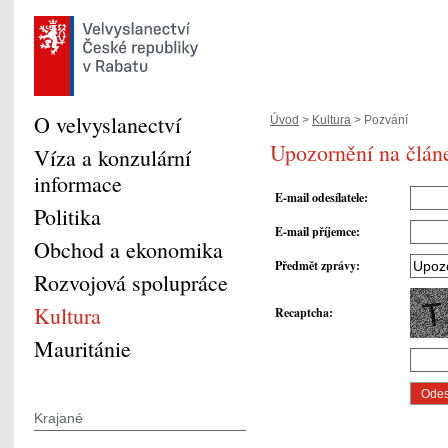
O velvyslanectví
Úvod
>
Kultura
> Pozvání
Upozornění na člán
Víza a konzulární
informace
E-mail odesílatele
:
Politika
E-mail příjemce
:
Obchod a ekonomika
Předmět zprávy
:
Rozvojová spolupráce
Kultura
Recaptcha
:
Mauritánie
Krajané