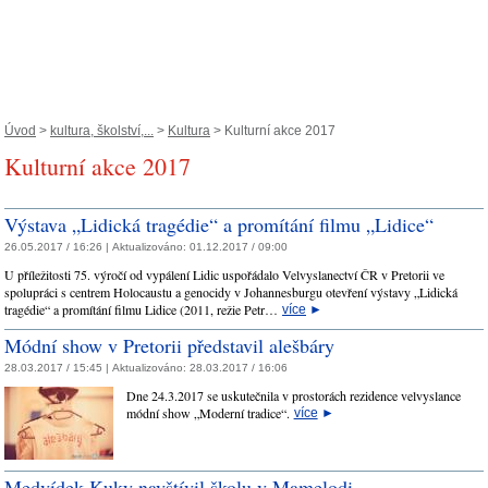
Úvod
>
kultura, školství,...
>
Kultura
> Kulturní akce 2017
Kulturní akce 2017
Výstava „Lidická tragédie“ a promítání filmu „Lidice“
26.05.2017 / 16:26 |
Aktualizováno:
01.12.2017 / 09:00
U příležitosti 75. výročí od vypálení Lidic uspořádalo Velvyslanectví ČR v Pretorii ve
spolupráci s centrem Holocaustu a genocidy v Johannesburgu otevření výstavy „Lidická
tragédie“ a promítání filmu Lidice (2011, režie Petr…
více
►
Módní show v Pretorii představil alešbáry
28.03.2017 / 15:45 |
Aktualizováno:
28.03.2017 / 16:06
Dne 24.3.2017 se uskutečnila v prostorách rezidence velvyslance
módní show „Moderní tradice“.
více
►
Medvídek Kuky navštívil školu v Mamelodi