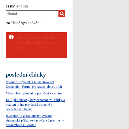
česky
english
Hledat
rozšířené vyhledávání
poslední články
Povinnost vyplnit "Online Traveller
Declaration Form" při cestách do a z JAR
Mosambik: aktuální doporučení k cestám
JAR jako klíčový bezpečnostní trh Afriky a
vstupní brána pro české obranné a
bezpečnostní firmy
Investice do zdravotnictví vytvářejí
strategické příležitosti pro český průmysl v
Mosambiku a Lesothu