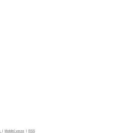
k
|
Mobilní verze
|
RSS