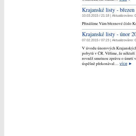
Krajanské listy - březen
10.03.2015 / 21:18 |
Aktualizováno:
0
Přinášíme Vám březnové číslo Kr
Krajanské listy - únor 2
07.02.2015 / 07:23 |
Aktualizováno:
0
V úvodu únorových Krajanských 
pobytů v ČR. Věříme, že někteří z
rovněž smutnou zprávu o úmrtí v
úspěšně překonával…
více
►