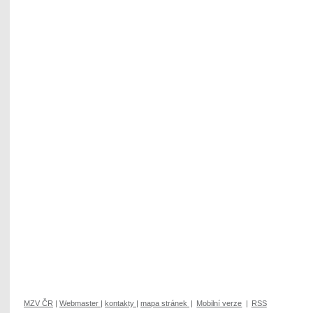
MZV ČR
|
Webmaster
|
kontakty
|
mapa stránek
|
Mobilní verze
|
RSS