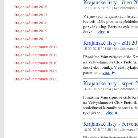
Krajanské listy - říjen 2
Krajanské listy 2016
12.10.2015 / 15:51 |
Aktualizováno:
0
Krajanské listy 2017
V říjnových Krajanských listech
Pretorii. Dále prosím nepřehlédn
Krajanské listy 2018
pozvánku Ing. Bárty na cyklisti
Krajanské listy 2019
české…
více
►
Krajanské listy 2013
Krajanské listy - září 2
Krajanské informace 2012
15.09.2015 / 01:06 |
Aktualizováno:
0
Krajanské informace 2011
Přinášíme Vám zářijové číslo Kr
na Velvyslanectví ČR v Pretorii.
Krajanské informace 2010
české ekonomiky. V části týkajíc
Krajanské informace 2009
patentce…
více
►
Krajanské informace 2008
Krajanské listy - srpen 
16.08.2015 / 17:54 |
Aktualizováno:
0
Přinášíme Vám srpnové číslo Kra
na Velvyslanectví ČR v Pretorii.
společnosti k zaměstnanosti a dá
týkající se…
více
►
Krajanské listy - červen
10.07.2015 / 22:35 |
Aktualizováno:
0
Přinášíme Vám červencové číslo 