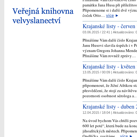
památku Jana Husa při příležitos
Připomeneme si i další dvě význ
čoček Otto…
více
►
Krajanské listy - červen
03.06.2015 / 22:41 |
Aktualizováno:
0
Přinášíme Vám další číslo Krajan
Janu Husovi slavila úspěch i v 
význam Gregora Johanna Mendel
Přinášíme Vám rovněž zprávy…
Krajanské listy - květen
13.05.2015 / 00:09 |
Aktualizováno:
0
Přinášíme Vám další číslo Kraj
připomenout, že Jižní Afrikou st
přesvědčeni, že stojí za návště
pozornosti osobnost sérologa 
Krajanské listy - duben
12.04.2015 / 18:04 |
Aktualizováno:
0
Na úvod bychom Vás chtěli pozv
600 let poté“, která bude na kon
jihoafrických městech. Připomen
Ondříčka, zavítáme…
více
►