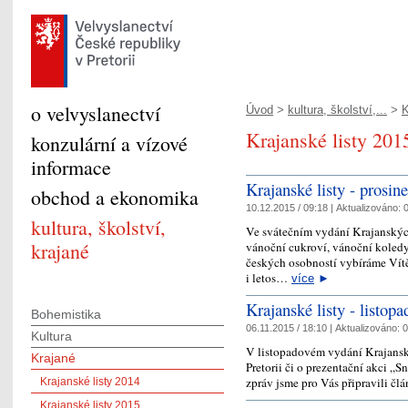
o velvyslanectví
Úvod
>
kultura, školství,...
>
K
Krajanské listy 201
konzulární a vízové
informace
Krajanské listy - prosin
obchod a ekonomika
10.12.2015 / 09:18 |
Aktualizováno:
0
kultura, školství,
Ve svátečním vydání Krajanských 
krajané
vánoční cukroví, vánoční koledy
českých osobností vybíráme Vítě
i letos…
více
►
Krajanské listy - listop
Bohemistika
06.11.2015 / 18:10 |
Aktualizováno:
0
Kultura
V listopadovém vydání Krajanskýc
Krajané
Pretorii či o prezentační akci „
zpráv jsme pro Vás připravili čl
Krajanské listy 2014
Krajanské listy 2015