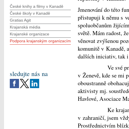
České knihy a filmy v Kanadě
Jmenování do této fu
České školy v Kanadě
přistupuji k němu s 
Gratias Agit
spoluobčanům žijícím 
Krajanská média
světě. Mám radost, že
Krajanské organizace
věnovat zvýšenou poz
Podpora krajanským organizacím
komunitě v Kanadě, a 
dalších iniciativ, tak
Ve své práci chci
sledujte nás na
v Ženevě, kde se mi p
oboustranně obohacuj
aktivisty mj. soustř
Havlové, Asociace Ma
Ke krajanské kom
v zahraničí, jsem vž
Prostřednictvím blízký