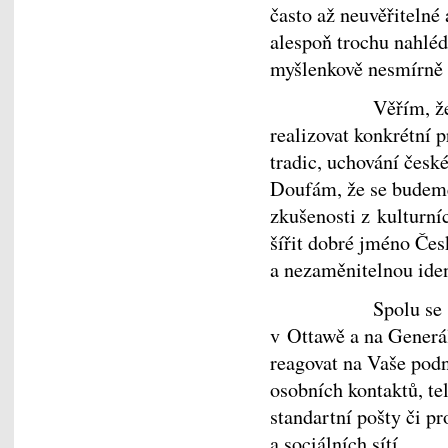
často až neuvěřitelné
alespoň trochu nahléd
myšlenkově nesmírně 
Věřím, že se nám
realizovat konkrétní 
tradic, uchování česk
Doufám, že se budeme
zkušenosti z kulturní
šířit dobré jméno Čes
a nezaměnitelnou ide
Spolu se svým t
v Ottawě a na Generá
reagovat na Vaše pod
osobních kontaktů, te
standartní pošty či p
a sociálních sítí.