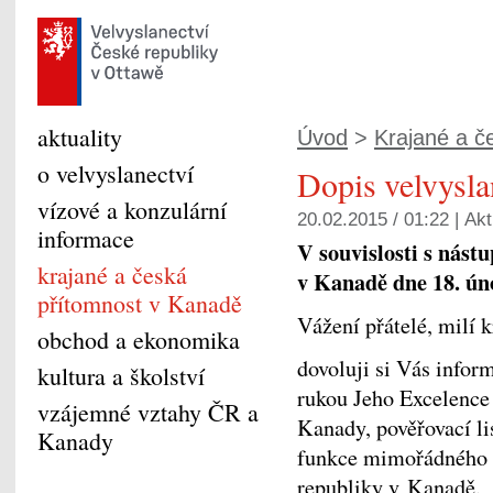
aktuality
Úvod
>
Krajané a če
o velvyslanectví
Dopis velvysl
vízové a konzulární
20.02.2015 / 01:22 |
Akt
informace
V souvislosti s nást
krajané a česká
v Kanadě dne 18. ún
přítomnost v Kanadě
Vážení přátelé, milí k
obchod a ekonomika
dovoluji si Vás infor
kultura a školství
rukou Jeho Excelence
vzájemné vztahy ČR a
Kanady, pověřovací li
Kanady
funkce mimořádného 
republiky v Kanadě.