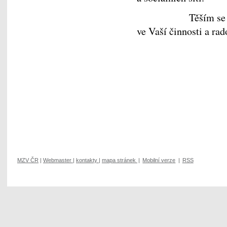
Těším se na spol
ve Vaší činnosti a ra
Se srdečn
Pavel Hrnč
MZV ČR
|
Webmaster
|
kontakty
|
mapa stránek
|
Mobilní verze
|
RSS