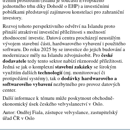
tržním prostředím (Island je součástí Evropského
jednotného trhu díky Dohodě o EHP) a investičními
pobídkami představují zajímavou konstelaci pro zahraniční
investory.
Rozvoj tohoto perspektivního odvětví na Islandu proto
přináší atraktivní investiční příležitosti s možností
zhodnocení investic. Datová centra procházejí neustálým
vývojem stavební části, hardwarového vybavení i použitého
softwaru. Do roku 2025 by se investice do jejich budování a
české
modernizace měly na Islandu zdvojnásobit. Pro
dodavatele
tedy tento sektor nabízí různorodé příležitosti.
stavební zakázky
Jedná se jak o komplexní
se širokým
technologií
využitím dalších
(mj. monitorovací či
dodávky hardwarového a
protipožární systémy), tak o
softwarového vybavení
nezbytného pro provoz datových
center.
Další informace k tématu může poskytnout obchodně-
ekonomický úsek českého velvyslanectví v Oslo.
Autor: Ondřej Fiala, zástupce velvyslance, zastupitelský
úřad ČR v Oslo