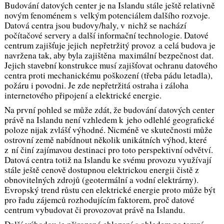
Budování datových center je na Islandu stále ještě relativně
novým fenoménem s velkým potenciálem dalšího rozvoje.
Datová centra jsou budovy/haly, v nichž se nachází
počítačové servery a další informační technologie. Datové
centrum zajišťuje jejich nepřetržitý provoz a celá budova je
navržena tak, aby byla zajištěna maximální bezpečnost dat.
Jejich stavební konstrukce musí zajišťovat ochranu datového
centra proti mechanickému poškození (třeba pádu letadla),
požáru i povodni. Je zde nepřetržitá ostraha i záloha
internetového připojení a elektrické energie.
Na první pohled se může zdát, že budování datových center
právě na Islandu není vzhledem k jeho odlehlé geografické
poloze nijak zvlášť výhodné. Nicméně ve skutečnosti může
ostrovní země nabídnout několik unikátních výhod, které
z ní činí zajímavou destinaci pro toto perspektivní odvětví.
Datová centra totiž na Islandu ke svému provozu využívají
stále ještě cenově dostupnou elektrickou energii čistě z
obnovitelných zdrojů (geotermální a vodní elektrárny).
Evropský trend růstu cen elektrické energie proto může být
pro řadu zájemců rozhodujícím faktorem, proč datové
centrum vybudovat či provozovat právě na Islandu.