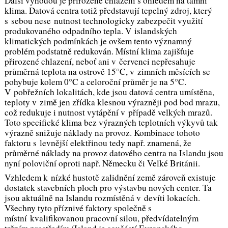
Další výhodou je přirozené chlazení s ohledem na tamní
klima. Datová centra totiž představují tepelný zdroj, který
s sebou nese nutnost technologicky zabezpečit využití
produkovaného odpadního tepla. V islandských
klimatických podmínkách je ovšem tento významný
problém podstatně redukován. Místní klima zajišťuje
přirozené chlazení, neboť ani v červenci nepřesahuje
průměrná teplota na ostrově 15°C, v zimních měsících se
pohybuje kolem 0°C a celoroční průměr je na 5°C.
V pobřežních lokalitách, kde jsou datová centra umístěna,
teploty v zimě jen zřídka klesnou výrazněji pod bod mrazu,
což redukuje i nutnost vytápění v případě velkých mrazů.
Toto specifické klima bez výrazných teplotních výkyvů tak
výrazně snižuje náklady na provoz. Kombinace tohoto
faktoru s levnější elektřinou tedy např. znamená, že
průměrné náklady na provoz datového centra na Islandu jsou
nyní poloviční oproti např. Německu či Velké Británii.
Vzhledem k nízké hustotě zalidnění země zároveň existuje
dostatek stavebních ploch pro výstavbu nových center. Ta
jsou aktuálně na Islandu rozmístěná v devíti lokacích.
Všechny tyto příznivé faktory společně s
místní kvalifikovanou pracovní silou, předvídatelným