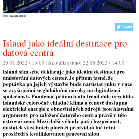
Foto: icelandmag.is
Island jako ideální destinace pro
datová centra
25.01.2022 / 15:00 |
Aktualizováno:
22.06.2022 / 14:00
Island sám sebe deklaruje jako ideální destinaci pro
umisťování datových center. Je přitom jasné, že
poptávka po jejich výstavbě bude narůstat ruku v ruce
se zvyšujícími se globálními nároky na digitalizaci
společnosti. Pandemie přitom tento trend dále urychlila.
Islandské celoročně chladné klima a cenově dostupná
elektrická energie z obnovitelných zdrojů jsou hlavními
argumenty pro založení datového centra právě v této
ostrovní zemi. Mezi další výhody patří bezpečnost,
dostatek stavebních ploch či předvídatelné tržní
prostředí s kvalifikovanou pracovní silou.