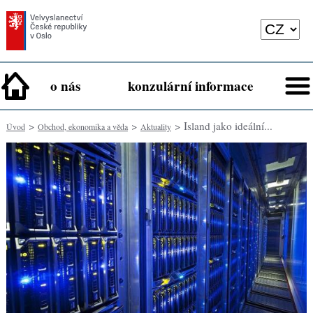
o nás
konzulární informace
>
>
> Island jako ideální...
Úvod
Obchod, ekonomika a věda
Aktuality