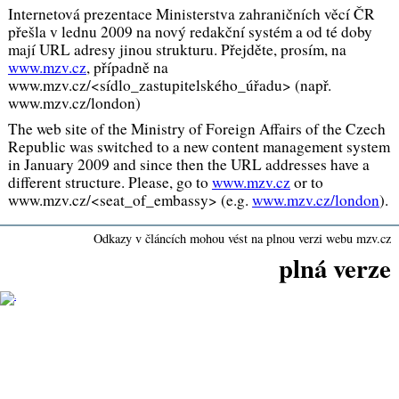
Internetová prezentace Ministerstva zahraničních věcí ČR
přešla v lednu 2009 na nový redakční systém a od té doby
mají URL adresy jinou strukturu. Přejděte, prosím, na
www.mzv.cz
, případně na
www.mzv.cz/<sídlo_zastupitelského_úřadu> (např.
www.mzv.cz/london)
The web site of the Ministry of Foreign Affairs of the Czech
Republic was switched to a new content management system
in January 2009 and since then the URL addresses have a
different structure. Please, go to
www.mzv.cz
or to
www.mzv.cz/<seat_of_embassy> (e.g.
www.mzv.cz/london
).
Odkazy v článcích mohou vést na plnou verzi webu mzv.cz
plná verze