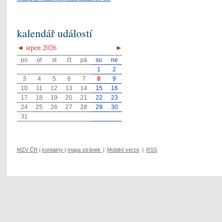
kalendář událostí
◄
srpen 2026
►
po
út
st
čt
pá
so
ne
1
2
3
4
5
6
7
8
9
10
11
12
13
14
15
16
17
18
19
20
21
22
23
24
25
26
27
28
29
30
31
MZV ČR
|
kontakty
|
mapa stránek
|
Mobilní verze
|
RSS