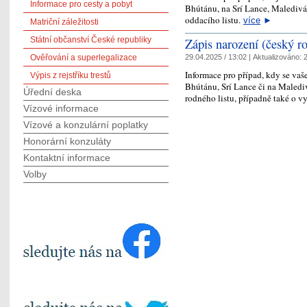
Informace pro cesty a pobyt
Bhútánu, na Srí Lance, Maledivá
oddacího listu.
více
►
Matriční záležitosti
Zápis narození (český ro
Státní občanství České republiky
Ověřování a superlegalizace
29.04.2025 / 13:02 |
Aktualizováno:
2
Informace pro případ, kdy se vaše
Výpis z rejstříku trestů
Bhútánu, Srí Lance či na Maledi
Úřední deska
rodného listu, případně také o 
Vízové informace
Vízové a konzulární poplatky
Honorární konzuláty
Kontaktní informace
Volby