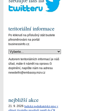
teritoriální informace
Po kliknutí na příslušný stát budete
přesměrováni na portál
businessinfo.cz.
Autorem teritoriálních informací je náš
úřad, máte-li námět na opravu či
doplnění, napište nám na adresu
newdelhi@embassy.mzv.cz
nejbližší akce
Indická podnikatelská mise v
21. 9. 2026
oblasti životního prostředí zamíří do ČR