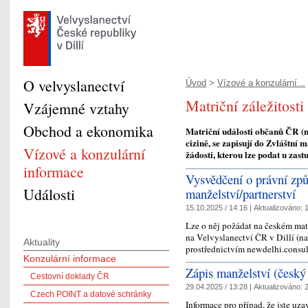
O velvyslanectví
Úvod
>
Vízové a konzulární...
Matriční záležitosti
Vzájemné vztahy
Obchod a ekonomika
Matriční události občanů ČR (na
cizině, se zapisují do Zvláštní 
Vízové a konzulární
žádosti, kterou lze podat u zas
informace
Vysvědčení o právní způ
Události
manželství/partnerství
15.10.2025 / 14:16 |
Aktualizováno:
1
Lze o něj požádat na českém mat
na Velvyslanectví ČR v Dillí (n
Aktuality
prostřednictvím newdelhi.consu
Konzulární informace
Zápis manželství (český 
Cestovní doklady ČR
29.04.2025 / 13:28 |
Aktualizováno:
2
Czech POINT a datové schránky
Informace pro případ, že jste uza