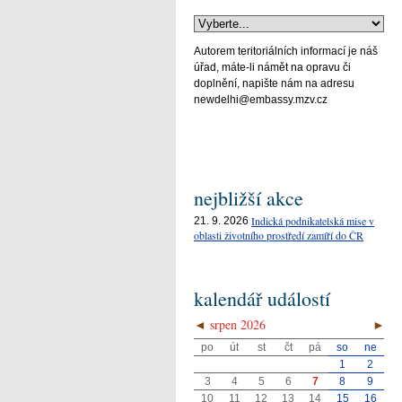
Autorem teritoriálních informací je náš
úřad, máte-li námět na opravu či
doplnění, napište nám na adresu
newdelhi@embassy.mzv.cz
nejbližší akce
Indická podnikatelská mise v
21. 9. 2026
oblasti životního prostředí zamíří do ČR
kalendář událostí
◄
srpen 2026
►
po
út
st
čt
pá
so
ne
1
2
3
4
5
6
7
8
9
10
11
12
13
14
15
16