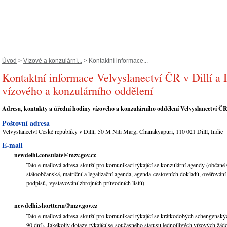
Úvod
>
Vízové a konzulární...
> Kontaktní informace...
Kontaktní informace Velvyslanectví ČR v Dillí a I
vízového a konzulárního oddělení
Adresa, kontakty a úřední hodiny vízového a konzulárního oddělení Velvyslanectví ČR 
Poštovní adresa
Velvyslanectví České republiky v Dillí, 50 M Niti Marg, Chanakyapuri, 110 021 Dillí, Indie
E-mail
newdelhi.consulate@mzv.gov.cz
Tato e-mailová adresa slouží pro komunikaci týkající se konzulární agendy (občané
státoobčanská, matriční a legalizační agenda, agenda cestovních dokladů, ověřování
podpisů, vystavování zbrojních průvodních listů)
newdelhi.shortterm@mzv.gov.cz
Tato e-mailová adresa slouží pro komunikaci týkající se krátkodobých schengenský
90 dní). Jakékoliv dotazy týkající se současného statusu jednotlivých vízových žá