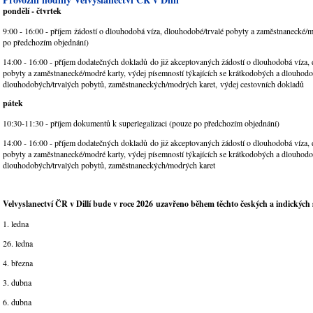
pondělí - čtvrtek
9:00 - 16:00 - příjem žádostí o dlouhodobá víza, dlouhodobé/trvalé pobyty a zaměstnanecké/
po předchozím objednání)
14:00 - 16:00 - příjem dodatečných dokladů
do již akceptovaných žádostí o dlouhodobá víza,
pobyty a zaměstnanecké/modré karty, výdej písemností týkajících se krátkodobých a dlouhodo
dlouhodobých/trvalých pobytů, zaměstnaneckých/modrých karet, výdej cestovních dokladů
pátek
10:30-11:30 - příjem dokumentů k superlegalizaci (pouze po předchozím objednání)
14:00 - 16:00 - příjem dodatečných dokladů
do již akceptovaných žádostí o dlouhodobá víza,
pobyty a zaměstnanecké/modré karty, výdej písemností týkajících se krátkodobých a dlouhodo
dlouhodobých/trvalých pobytů, zaměstnaneckých/modrých karet
Velvyslanectví ČR v Dillí bude v roce 2026 uzavřeno během těchto českých a indických 
1. ledna
26. ledna
4. března
3. dubna
6. dubna