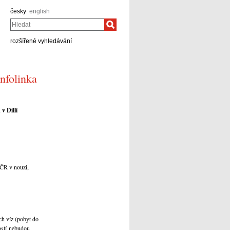
česky
english
Hledat
rozšířené vyhledávání
nfolinka
v Dillí
 ČR v nouzi,
ch víz (pobyt do
dostí nebudou