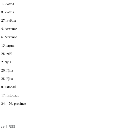
1. května
8. května
27. května
5. července
6. července
15. srpna
28. září
2. října
20. října
28. října
8. listopadu
17. listopadu
24. - 26. prosince
erze
|
RSS