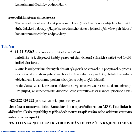
konzulárními úředníky zodpovídány.
newdelhi.longterm@mzv.gov.cz
Tato e-mailová adresa slouží pro komunikaci týkající se dlouhodobých pobytových
dní). Jakékoliv dotazy týkající se současného statusu jednotlivých vízových žádost
konzulárními úředníky zodpovídány.
Telefon
+91 11 2415 5265
infolinka konzulárního oddělení
Infolinka je k dispozici každý pracovní den (kromě státních svátků) od 14:00
indického času.
Slouží k zodpovídání obecných dotazů týkajících se vízového a pobytového procesu
se současného statusu jednotlivých žádostí nebudou zodpovídány. Infolinka neslouž
objednávání k osobnímu podání vízových a pobytových žádostí.
Podotýká se, že na konzulární oddělení Velvyslanectví ČR v Dillí se denně obracejí 
Pro případ, že se nedovoláte, doporučujeme zformulovat Vaši žádost písemně a zasla
+420 222 420 222
je
nouzová linka pro občany ČR
Jedná se o nouzovou linku Konzulárního a operačního centra MZV. Tato linka je 
občanům České republiky v případech nouze (např. ztráta nebo odcizení cestovní
nehoda, úraz apod.)
TATO LINKA NESLOUŽÍ K ZODPOVÍDÁNÍ DOTAZŮ TÝKAJÍCÍCH SE VÍ
Provozní hodiny Velvyslanectví ČR v Dillí