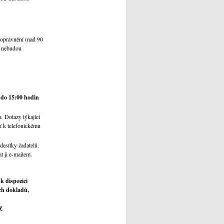
 oprávnění (nad 90
í nebudou
 do 15:00 hodin
. Dotazy týkající
í k telefonickému
desítky žadatelů.
t ji e-mailem.
k dispozici
ch dokladů,
Z