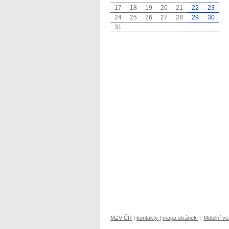
17
18
19
20
21
22
23
24
25
26
27
28
29
30
31
MZV ČR
|
kontakty
|
mapa stránek
|
Mobilní v