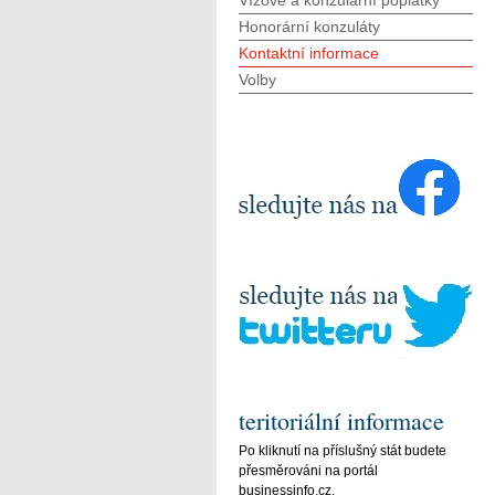
Vízové a konzulární poplatky
Honorární konzuláty
Kontaktní informace
Volby
teritoriální informace
Po kliknutí na příslušný stát budete
přesměrováni na portál
businessinfo.cz.