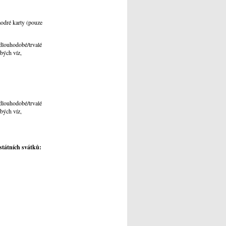
modré karty (pouze
 dlouhodobé/trvalé
bých víz,
 dlouhodobé/trvalé
bých víz,
státních svátků: