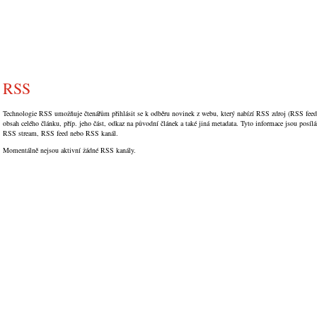
RSS
Technologie RSS umožňuje čtenářům přihlásit se k odběru novinek z webu, který nabízí RSS zdroj (RSS fee
obsah celého článku, příp. jeho část, odkaz na původní článek a také jiná metadata. Tyto informace jsou po
RSS stream, RSS feed nebo RSS kanál.
Momentálně nejsou aktivní žádné RSS kanály.