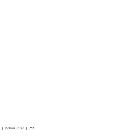
k
|
Mobilní verze
|
RSS