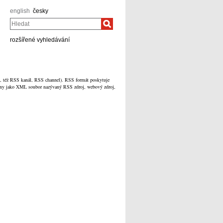
english
česky
Hledat
rozšířené vyhledávání
d, též RSS kanál, RSS channel). RSS formát poskytuje
sílány jako XML soubor nazývaný RSS zdroj, webový zdroj,