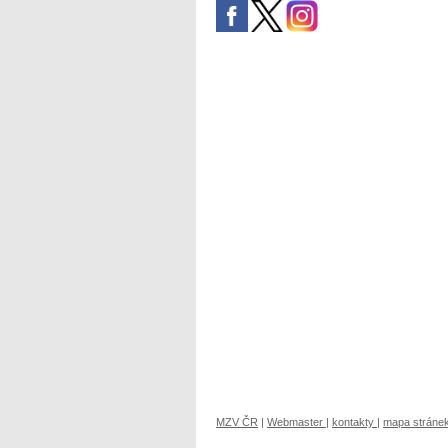
MZV ČR
|
Webmaster
|
kontakty
|
mapa stráne